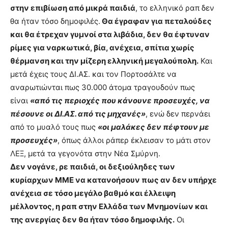
στην επιβίωση από μικρά παιδιά
, το ελληνικό ραπ δεν
θα ήταν τόσο δημοφιλές.
Θα έγραφαν για πεταλούδες
και θα έτρεχαν γυμνοί στα λιβάδια, δεν θα έφτυναν
ρίμες για ναρκωτικά, βία, ανέχεια, σπίτια χωρίς
θέρμανση και την μίζερη ελληνική μεγαλούπολη.
Και
μετά έχεις τους ΔΙ.ΑΣ. και τον Πορτοσάλτε να
αναρωτιώνται πως 30.000 άτομα τραγουδούν πως
είναι
«από τις περιοχές που κάνουνε προσευχές, να
πέσουνε οι ΔΙ.ΑΣ. από τις μηχανές»
, ενώ δεν περνάει
από το μυαλό τους πως
«οι μαλάκες δεν πέφτουν με
προσευχές»
, όπως άλλοι ράπερ έκλεισαν το μάτι στον
ΛΕΞ, μετά τα γεγονότα στην Νέα Σμύρνη.
Δεν νογάνε, ρε παιδιά, οι δεξιούληδες των
κυρίαρχων ΜΜΕ να κατανοήσουν πως αν δεν υπήρχε
ανέχεια σε τόσο μεγάλο βαθμό και έλλειψη
μέλλοντος, η ραπ στην Ελλάδα των Μνημονίων και
της ανεργίας δεν θα ήταν τόσο δημοφιλής.
Οι