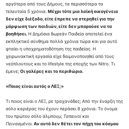
αργότερα από τους Δήμους, τα περισσότερα τα
τελευταία 5 χρόνια.
Μέχρι τότε μια λαϊκή οικογένεια
δεν είχε διέξοδο, είτε έπρεπε να στερηθεί για την
μόρφωση των παιδιών, είτε δεν μπορούσε να τα
βοηθήσει.
Η Δημόσια δωρεάν Παιδεία αποτελεί ένα
εκπληκτικό σύνθημα πολλά χρόνια τώρα και για αυτό
φταίει η υποχρηματοδότηση της παιδείας. Η
χειρωνακτική εργασία είχε δαιμονοποιηθεί από τους
νεόπλουτους και το lifestyle της εποχής των Nitro. Τι
έμενε;
Οι γαλέρες και το περιθώριο.
«Ποιος είναι αυτός ο ΛΕΞ;»
Τι ποιος είναι ο ΛΕΞ, ρε τραχανάδες; Από την έναρξη της
σόλο καριέρας του έχουν περάσει 8 χρόνια. Το όνομα
του πρώτου σόλο άλμπουμ;
Ταπεινοί και
Πεινασμένοι.
Αν αυτό δεν θέτει τον πήχη του κόσμου