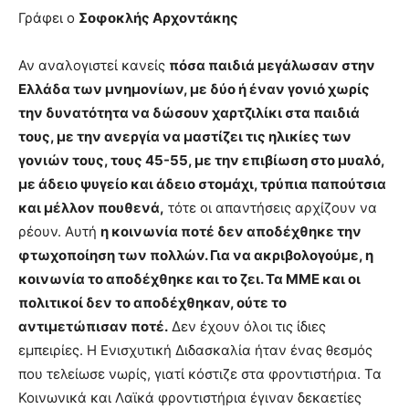
lyons
Γράφει ο
Σοφοκλής Αρχοντάκης
teaches
you
the
Αν αναλογιστεί κανείς
πόσα παιδιά μεγάλωσαν στην
meaning
Ελλάδα των μνημονίων, με δύο ή έναν γονιό χωρίς
of
την δυνατότητα να δώσουν χαρτζιλίκι στα παιδιά
pain.
τους, με την ανεργία να μαστίζει τις ηλικίες των
pornhun
hd
γονιών τους, τους 45-55, με την επιβίωση στο μυαλό,
porn
με άδειο ψυγείο και άδειο στομάχι, τρύπια παπούτσια
και μέλλον πουθενά,
τότε οι απαντήσεις αρχίζουν να
ρέουν. Αυτή
η κοινωνία ποτέ δεν αποδέχθηκε την
φτωχοποίηση των πολλών. Για να ακριβολογούμε, η
κοινωνία το αποδέχθηκε και το ζει. Τα ΜΜΕ και οι
πολιτικοί δεν το αποδέχθηκαν, ούτε το
αντιμετώπισαν ποτέ.
Δεν έχουν όλοι τις ίδιες
εμπειρίες. Η Ενισχυτική Διδασκαλία ήταν ένας θεσμός
που τελείωσε νωρίς, γιατί κόστιζε στα φροντιστήρια. Τα
Κοινωνικά και Λαϊκά φροντιστήρια έγιναν δεκαετίες