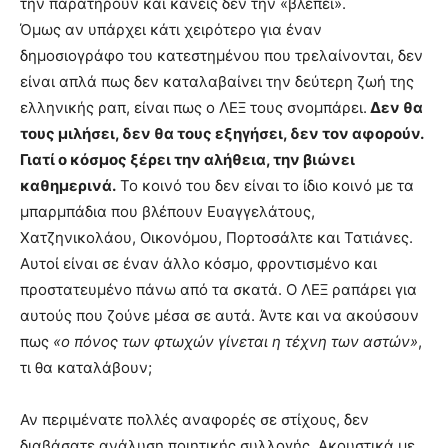
την παρατηρούν και κανείς δεν την «βλέπει».
Όμως αν υπάρχει κάτι χειρότερο για έναν
δημοσιογράφο του κατεστημένου που τρελαίνονται, δεν
είναι απλά πως δεν καταλαβαίνει την δεύτερη ζωή της
ελληνικής ραπ, είναι πως ο ΛΕΞ τους σνομπάρει.
Δεν θα
τους μιλήσει, δεν θα τους εξηγήσει, δεν τον αφορούν.
Γιατί ο κόσμος ξέρει την αλήθεια, την βιώνει
καθημερινά.
Το κοινό του δεν είναι το ίδιο κοινό με τα
μπαρμπάδια που βλέπουν Ευαγγελάτους,
Χατζηνικολάου, Οικονόμου, Πορτοσάλτε και Τατιάνες.
Αυτοί είναι σε έναν άλλο κόσμο, φροντισμένο και
προστατευμένο πάνω από τα σκατά. Ο ΛΕΞ ραπάρει για
αυτούς που ζούνε μέσα σε αυτά. Άντε και να ακούσουν
πως
«ο πόνος των φτωχών γίνεται η τέχνη των αστών»
,
τι θα καταλάβουν;
Αν περιμένατε πολλές αναφορές σε στίχους, δεν
διαβάσατε ανάλυση ποιητικής συλλογής. Ακουστικά με