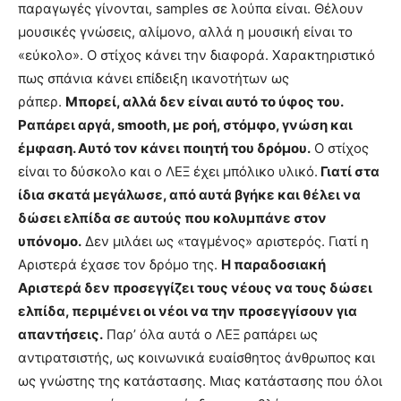
παραγωγές γίνονται, samples σε λούπα είναι. Θέλουν
μουσικές γνώσεις, αλίμονο, αλλά η μουσική είναι το
«εύκολο». Ο στίχος κάνει την διαφορά. Χαρακτηριστικό
πως σπάνια κάνει επίδειξη ικανοτήτων ως
ράπερ.
Μπορεί, αλλά δεν είναι αυτό το ύφος του.
Ραπάρει αργά, smooth, με ροή, στόμφο, γνώση και
έμφαση. Αυτό τον κάνει ποιητή του δρόμου.
Ο στίχος
είναι το δύσκολο και ο ΛΕΞ έχει μπόλικο υλικό.
Γιατί στα
ίδια σκατά μεγάλωσε, από αυτά βγήκε και θέλει να
δώσει ελπίδα σε αυτούς που κολυμπάνε στον
υπόνομο.
Δεν μιλάει ως «ταγμένος» αριστερός. Γιατί η
Αριστερά έχασε τον δρόμο της.
Η παραδοσιακή
Αριστερά δεν προσεγγίζει τους νέους να τους δώσει
ελπίδα, περιμένει οι νέοι να την προσεγγίσουν για
απαντήσεις.
Παρ’ όλα αυτά ο ΛΕΞ ραπάρει ως
αντιρατσιστής, ως κοινωνικά ευαίσθητος άνθρωπος και
ως γνώστης της κατάστασης. Μιας κατάστασης που όλοι