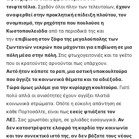
τσιφτετέλια.
Σχεδόν όλοι πλην των τελευταίων,
έχουν
αναφερθεί στην προκλητική επίδειξη πλούτου, τον
σνομπισμό, την ρηχότητα που πουλούσε η
Κωστοπουλειάδα
από τα περιοδικά της και
την
επιβίωση στον ζόφο της μεγαλούπολης των
ζωντανών νεκρών που μάχονται για επιβίωση σε μια
πόλη μέσα στην πόλη.
Στις φτωχογειτονιές και τα γκέτο
που οι κρατούντες αρνούνται πως υπάρχουν.
Αυτό ήταν κάποτε το ραπ, μια αστική υποκουλτούρα
που άγγιζε τα κοινωνικά θέματα και τα αδιέξοδα.
Τώρα όμως μιλάμε για την κυρίαρχη κουλτούρα.
Γιατί
πολύ απλά οι ανισότητες έχουν αγγίξει πλατιά
κοινωνικά στρώματα. Οπότε η εύκολη απάντηση σε
κάθε Πορτοσάλτε, είναι πως
εσείς φτιάξατε τον
ΛΕΞ.
Σας χρωστάει χάρη, σε χιλιάδες εισαγωγικά.
Αν
δεν καταστρέφατε ελαφρά τη καρδία την κοινωνία
και τον συνεκτικό ιστό της, αν δεν βάζατε τους νέους