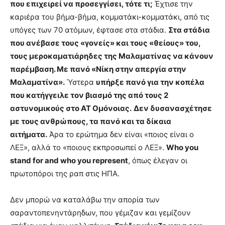
που επιχειρεί να προσεγγίσει, τότε τι;
Έχτισε την
καριέρα του βήμα-βήμα, κομματάκι-κομματάκι, από τις
υπόγες των 70 ατόμων, έφτασε στα στάδια.
Στα στάδια
που ανέβασε τους «γονείς» και τους «θείους» του,
τους μεροκαματιάρηδες της Μαλαματίνας να κάνουν
παρέμβαση. Με πανό «Νίκη στην απεργία στην
Μαλαματίνα».
Ύστερα
υπήρξε πανό για την κοπέλα
που κατήγγειλε τον βιασμό της από τους 2
αστυνομικούς στο ΑΤ Ομόνοιας.
Δεν δυσανασχέτησε
με τους ανθρώπους, τα πανό και τα δίκαια
αιτήματα.
Άρα το ερώτημα δεν είναι «ποιος είναι ο
ΛΕΞ», αλλά το «ποιους εκπροσωπεί ο ΛΕΞ».
Who you
stand for and who you represent
, όπως έλεγαν οι
πρωτοπόροι της ραπ στις ΗΠΑ.
Δεν μπορώ να καταλάβω την απορία των
σαραντοπενηντάρηδων, που γέμιζαν και γεμίζουν