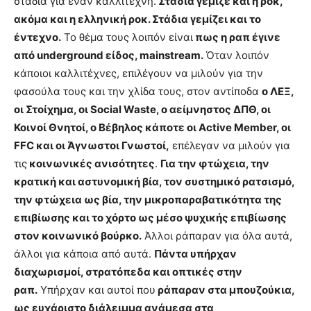
στάδια για έναν καλλιτέχνη.
Στάδια γέμιζε και η ροκ,
ακόμα και η ελληνική ροκ. Στάδια γεμίζει και το
έντεχνο.
Το θέμα τους λοιπόν είναι
πως η ραπ έγινε
από underground είδος, mainstream.
Όταν λοιπόν
κάποιοι καλλιτέχνες, επιλέγουν να μιλούν για την
φασούλα τους και την χλίδα τους, στον αντίποδα
ο ΛΕΞ,
οι Στοίχημα, οι Social Waste, ο αείμνηστος ΔΠΘ, οι
Κοινοί Θνητοί, ο Βέβηλος κάποτε οι Active Member, οι
FFC και οι Άγνωστοι Γνωστοί,
επέλεγαν να μιλούν για
τις
κοινωνικές ανισότητες
.
Για την φτώχεια, την
κρατική και αστυνομική βία, τον συστημικό ρατσισμό,
την φτώχεια ως βία, την μικροπαραβατικότητα της
επιβίωσης και το χόρτο ως μέσο ψυχικής επιβίωσης
στον κοινωνικό βούρκο.
Άλλοι ράπαραν για όλα αυτά,
άλλοι για κάποια από αυτά.
Πάντα υπήρχαν
διαχωρισμοί, στρατόπεδα και οπτικές στην
ραπ.
Υπήρχαν και αυτοί που
ράπαραν στα μπουζούκια,
ως ευχάριστο διάλειμμα ανάμεσα στα