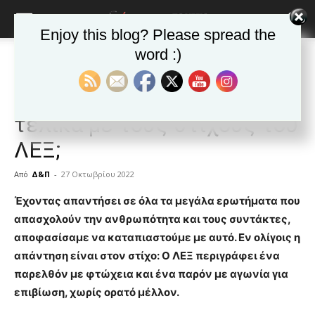
Enjoy this blog? Please spread the
word :)
Αρχική
ΑΠΟΨΕΙΣ
ΑΠΟΨΕΙΣ
Δημοφιλή άρθρα
Ποιοι και γιατί ταυτίζονται
τελικά με τους στίχους του
ΛΕΞ;
Από
Δ&Π
-
27 Οκτωβρίου 2022
blonde
Έχοντας απαντήσει σε όλα τα μεγάλα ερωτήματα που
lesbians
απασχολούν την ανθρωπότητα και τους συντάκτες,
very
αποφασίσαμε να καταπιαστούμε με αυτό. Εν ολίγοις η
hot
απάντηση είναι στον στίχο: Ο ΛΕΞ περιγράφει ένα
cam
show.
παρελθόν με φτώχεια και ένα παρόν με αγωνία για
desi
xxx
επιβίωση, χωρίς ορατό μέλλον.
brandi