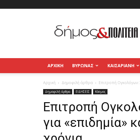
Δήμος
και
Πολιτεία
Βύρωνας
–
Καισαριανή
–
ΑΡΧΙΚΉ
ΒΥΡΩΝΑΣ
ΚΑΙΣΑΡΙΑΝΗ
Παγκράτι
Αρχική
Δημοφιλή άρθρα
Επιτροπή Ογκολόγων: 
Δημοφιλή άρθρα
ΕΙΔΗΣΕΙΣ
Κόσμος
Επιτροπή Ογκολ
για «επιδημία» 
χρόνια