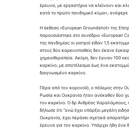
έρευνα, με εργαστήρια να κλείνουν και κλ
κατά το πρώτο πανδημικό κύμα», ανέφερε 
Η έκθεση «European Groundshot» της Επιτ
παρουσιάστηκε στο συνέδριο «European Ca
της πανδημίας οι γιατροί είδαν 1,5 εκατομ
στους δύο καρκινοπαθείς δεν έκανε έγκαι
χημειοθεραπεία. Ακόμη, δεν έγιναν 100 εκ
καρκίνο, με αποτέλεσμα έως ένα εκατομμύ
διαγνωσμένο καρκίνο.
Πέρα από τον κορονοϊό, ο πόλεμος στην Ουκ
Ρωσία και Ουκρανία ήταν ανέκαθεν δύο χώ
τον καρκίνο. Ο δρ Ανδρέας Χαραλάμπους,
δήλωσε ότι “ενώ έχει υπάρξει μεγάλη ειδ
Ουκρανία, έχει περάσει σχετικά απαρατήρη
έρευνα για τον καρκίνο. Υπάρχει ήδη ένα