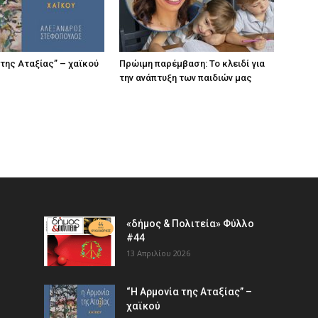
 της Αταξίας” – χαϊκού
Πρώιμη παρέμβαση: Το κλειδί για
την ανάπτυξη των παιδιών µας
«δήμος & Πολιτεία» Φύλλο
#44
13 Απριλίου 2026
“Η Αρμονία της Αταξίας” –
χαϊκού