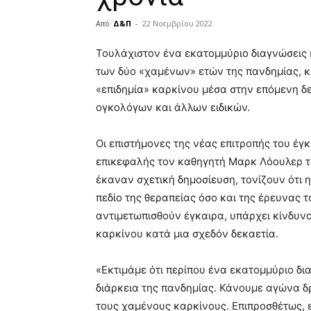
Από
Δ&Π
-
22 Νοεμβρίου 2022
blonde
Τουλάχιστον ένα εκατομμύριο διαγνώσεις 
lesbians
των δύο «χαμένων» ετών της πανδημίας, κά
very
«επιδημία» καρκίνου μέσα στην επόμενη δεκ
hot
cam
ογκολόγων και άλλων ειδικών.
show.
desi
xxx
Οι επιστήμονες της νέας επιτροπής του έγκ
brandi
επικεφαλής τον καθηγητή Μαρκ Λόουλερ το
lyons
έκαναν σχετική δημοσίευση, τονίζουν ότι η
teaches
you
πεδίο της θεραπείας όσο και της έρευνας τ
the
αντιμετωπισθούν έγκαιρα, υπάρχει κίνδυν
meaning
καρκίνου κατά μια σχεδόν δεκαετία.
of
pain.
pornhun
«Εκτιμάμε ότι περίπου ένα εκατομμύριο δ
hd
διάρκεια της πανδημίας. Κάνουμε αγώνα δ
porn
τους χαμένους καρκίνους. Επιπροσθέτως, 