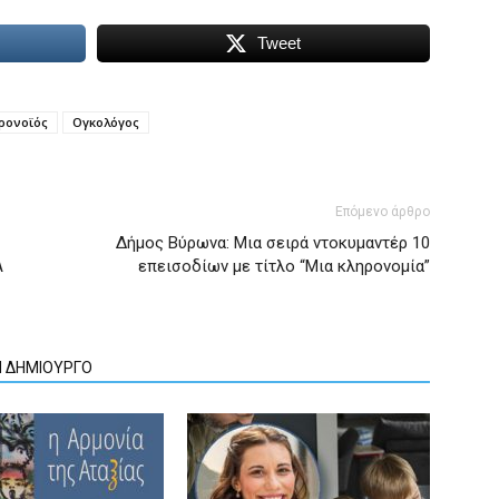
Tweet
ρονοϊός
Ογκολόγος
Επόμενο άρθρο
Δήμος Βύρωνα: Mια σειρά ντοκυμαντέρ 10
Α
επεισοδίων με τίτλο “Μια κληρονομία”
Ν ΔΗΜΙΟΥΡΓΟ