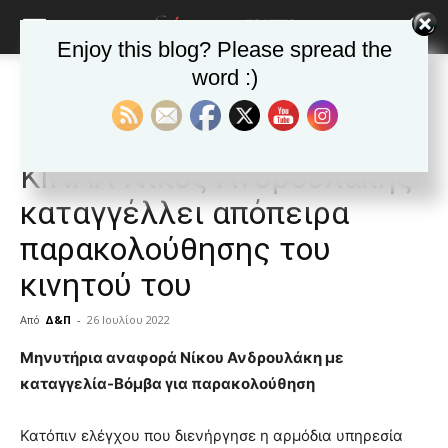
Enjoy this blog? Please spread the
word :)
Αρχική
Δημοφιλή άρθρα
Δημοφιλή άρθρα
ΕΙΔΗΣΕΙΣ
Ελλαδα
Ο Πρόεδρος του ΠΑΣΟΚ-
ΚΙΝΑΛ Νίκος Ανδρουλάκης
καταγγέλλει απόπειρα
παρακολούθησης του
κινητού του
Από
Δ&Π
-
26 Ιουλίου 2022
blonde
Μηνυτήρια αναφορά Νίκου Ανδρουλάκη με
lesbians
καταγγελία-Βόμβα για παρακολούθηση
very
hot
Κατόπιν ελέγχου που διενήργησε η αρμόδια υπηρεσία
cam