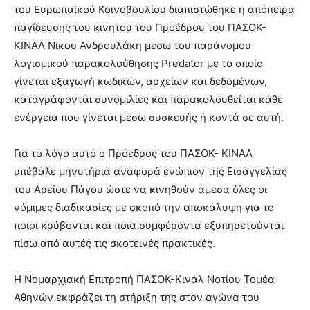
show.
του Ευρωπαϊκού Κοινοβουλίου διαπιστώθηκε η απόπειρα
desi
xxx
παγίδευσης του κινητού του Προέδρου του ΠΑΣΟΚ-
brandi
ΚΙΝΑΛ Νίκου Ανδρουλάκη μέσω του παράνομου
lyons
λογισμικού παρακολούθησης Predator με το οποίο
teaches
γίνεται εξαγωγή κωδικών, αρχείων και δεδομένων,
you
the
καταγράφονται συνομιλίες και παρακολουθείται κάθε
meaning
ενέργεια που γίνεται μέσω συσκευής ή κοντά σε αυτή.
of
pain.
Για το λόγο αυτό ο Πρόεδρος του ΠΑΣΟΚ- ΚΙΝΑΛ
pornhun
hd
υπέβαλε μηνυτήρια αναφορά ενώπιον της Εισαγγελίας
porn
του Αρείου Πάγου ώστε να κινηθούν άμεσα όλες οι
νόμιμες διαδικασίες με σκοπό την αποκάλυψη για το
ποιοι κρύβονται και ποια συμφέροντα εξυπηρετούνται
πίσω από αυτές τις σκοτεινές πρακτικές.
Η Νομαρχιακή Επιτροπή ΠΑΣΟΚ-Κινάλ Νοτίου Τομέα
Αθηνών εκφράζει τη στήριξη της στον αγώνα του