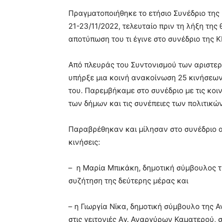
blonde
Πραγματοποιήθηκε το ετήσιο Συνέδριο τη
lesbians
21-23/11/2022, τελευταίο πριν τη λήξη της 
very
αποτύπωση του τι έγινε στο συνέδριο της 
hot
cam
show.
desi
Από πλευράς του Συντονισμού των αριστε
xxx
υπήρξε μια κοινή ανακοίνωση 25 κινήσεων
brandi
του. Παρεμβήκαμε στο συνέδριο με τις κοι
lyons
των δήμων και τις συνέπειες των πολιτικών
teaches
you
the
Παραβρέθηκαν και μίλησαν στο συνέδριο απ
meaning
κινήσεις:
of
pain.
pornhun
– η Μαρία Μπικάκη, δημοτική σύμβουλος 
hd
συζήτηση της δεύτερης μέρας και
porn
– η Γιωργία Νίκα, δημοτική σύμβουλο της 
στις γειτονιές Αγ. Αναργύρων Καματερού, 