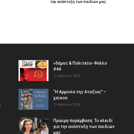
την ανάπτυξη των παιδιών µας
«δήμος & Πολιτεία» Φύλλο
#44
13 Απριλίου 2026
“Η Αρμονία της Αταξίας” –
χαϊκού
m
13 Απριλίου 2026
Πρώιμη παρέμβαση: Το κλειδί
για την ανάπτυξη των παιδιών
µας