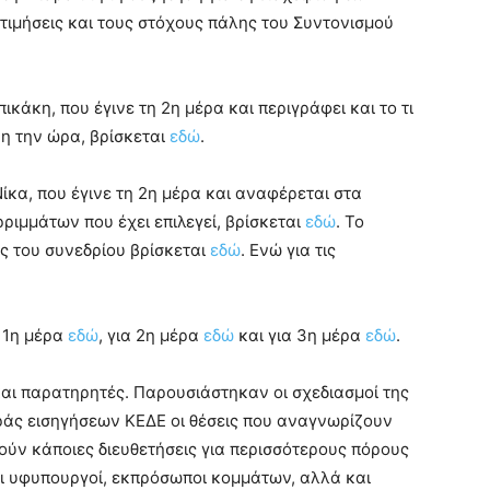
τιμήσεις και τους στόχους πάλης του Συντονισμού
κάκη, που έγινε τη 2η μέρα και περιγράφει και το τι
νη την ώρα, βρίσκεται
εδώ
.
ίκα, που έγινε τη 2η μέρα και αναφέρεται στα
ριμμάτων που έχει επιλεγεί, βρίσκεται
εδώ
. Το
ς του συνεδρίου βρίσκεται
εδώ
. Ενώ για τις
α 1η μέρα
εδώ
, για 2η μέρα
εδώ
και για 3η μέρα
εδώ
.
και παρατηρητές. Παρουσιάστηκαν οι σχεδιασμοί της
ράς εισηγήσεων ΚΕΔΕ οι θέσεις που αναγνωρίζουν
ούν κάποιες διευθετήσεις για περισσότερους πόρους
ι υφυπουργοί, εκπρόσωποι κομμάτων, αλλά και