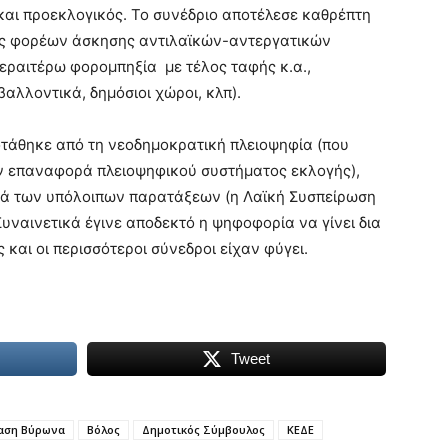
 και προεκλογικός. Το συνέδριο αποτέλεσε καθρέπτη
 ως φορέων άσκησης αντιλαϊκών-αντεργατικών
περαιτέρω φορομπηξία με τέλος ταφής κ.α.,
αλλοντικά, δημόσιοι χώροι, κλπ).
οτάθηκε από τη νεοδημοκρατική πλειοψηφία (που
ην επαναφορά πλειοψηφικού συστήματος εκλογής),
κατά των υπόλοιπων παρατάξεων (η Λαϊκή Συσπείρωση
Συναινετικά έγινε αποδεκτό η ψηφοφορία να γίνει δια
 και οι περισσότεροι σύνεδροι είχαν φύγει.
Tweet
αση Βύρωνα
Βόλος
Δημοτικός Σύμβουλος
ΚΕΔΕ