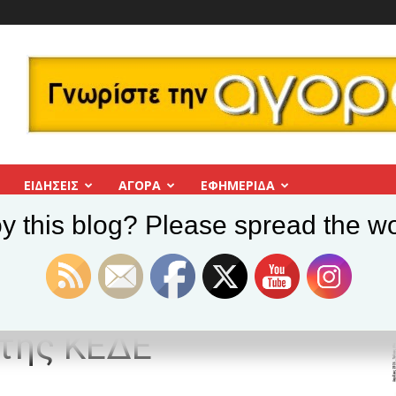
ΕΙΔΗΣΕΙΣ
ΑΓΟΡΑ
ΕΦΗΜΕΡΊΔΑ
y this blog? Please spread the wo
Αριστερή Παρέμβαση: Ενημέρωση για το Συνέδριο της ΚΕΔΕ
βαση: Ενημέρωση
 της ΚΕΔΕ