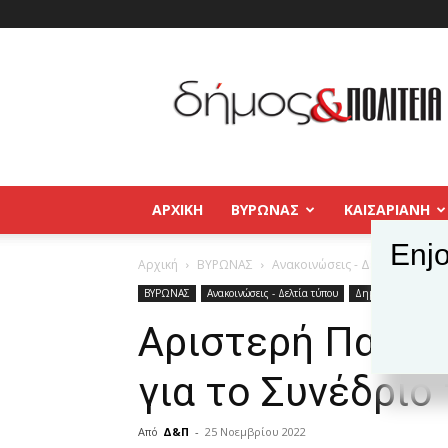
Δήμος
και
Πολιτεία
Βύρωνας
–
Καισαριανή
–
ΑΡΧΙΚΉ
ΒΥΡΩΝΑΣ
ΚΑΙΣΑΡΙΑΝΗ
Παγκράτι
Enjo
Αρχική
ΒΥΡΩΝΑΣ
Ανακοινώσεις - Δελτία τύπου
ΒΥΡΩΝΑΣ
Ανακοινώσεις - Δελτία τύπου
Δημοφιλή άρθρα
Αριστερή Παρέμ
για το Συνέδριο
Από
Δ&Π
-
25 Νοεμβρίου 2022