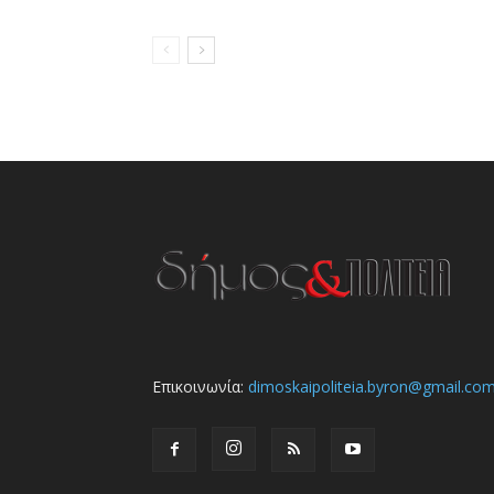
Επικοινωνία:
dimoskaipoliteia.byron@gmail.co