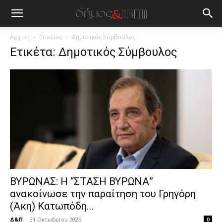
blonde
lesbians
very
hot
Αρχική
Ετικέτες
Δημοτικός Σύμβουλος
cam
Ετικέτα: Δημοτικός Σύμβουλος
show.
desi
xxx
brandi
lyons
teaches
you
the
meaning
of
pain.
pornhun
hd
ΒΥΡΩΝΑΣ: Η “ΣΤΑΣΗ ΒΥΡΩΝΑ”
porn
ανακοίνωσε την παραίτηση του Γρηγόρη
(Άκη) Κατωπόδη...
Δ&Π
-
31 Οκτωβρίου 2025
0