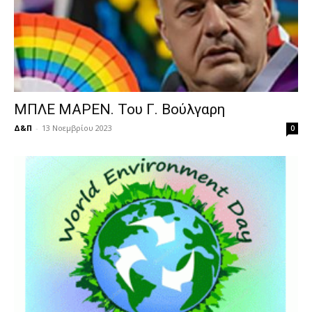
ΜΠΛΕ ΜΑΡΕΝ. Του Γ. Βούλγαρη
Δ&Π
-
13 Νοεμβρίου 2023
0