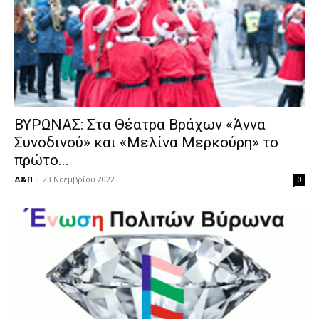
ΒΥΡΩΝΑΣ: Στα Θέατρα Βράχων «Άννα
Συνοδινού» και «Μελίνα Μερκούρη» το
πρώτο...
Δ&Π
-
23 Νοεμβρίου 2022
0