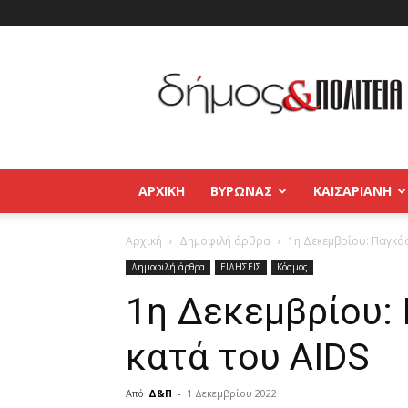
Δήμος
και
Πολιτεία
Βύρωνας
–
Καισαριανή
–
ΑΡΧΙΚΉ
ΒΥΡΩΝΑΣ
ΚΑΙΣΑΡΙΑΝΗ
Παγκράτι
Αρχική
Δημοφιλή άρθρα
1η Δεκεμβρίου: Παγκό
Δημοφιλή άρθρα
ΕΙΔΗΣΕΙΣ
Κόσμος
1η Δεκεμβρίου:
κατά του AIDS
Από
Δ&Π
-
1 Δεκεμβρίου 2022