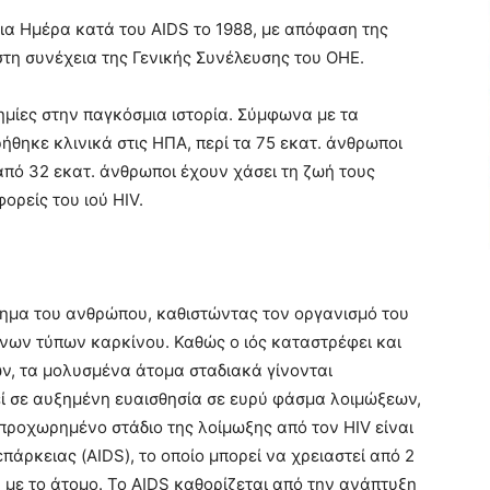
α Ημέρα κατά του AIDS το 1988, με απόφαση της
τη συνέχεια της Γενικής Συνέλευσης του ΟΗΕ.
δημίες στην παγκόσμια ιστορία. Σύμφωνα με τα
ήθηκε κλινικά στις ΗΠΑ, περί τα 75 εκατ. άνθρωποι
από 32 εκατ. άνθρωποι έχουν χάσει τη ζωή τους
φορείς του ιού HIV.
στημα του ανθρώπου, καθιστώντας τον οργανισμό του
νων τύπων καρκίνου. Καθώς ο ιός καταστρέφει και
ων, τα μολυσμένα άτομα σταδιακά γίνονται
ί σε αυξημένη ευαισθησία σε ευρύ φάσμα λοιμώξεων,
προχωρημένο στάδιο της λοίμωξης από τον HIV είναι
πάρκειας (AIDS), το οποίο μπορεί να χρειαστεί από 2
 με το άτομο. Το AIDS καθορίζεται από την ανάπτυξη