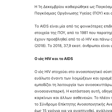
blonde
Η 1η Δεκεμβρίου καθιερώθηκε ως Παγκόσμι
lesbians
Παγκόσμιας Οργάνωσης Υγείας (ΠΟΥ) και σ
very
hot
cam
Το AIDS είναι μία από τις φονικότερες επι
show.
desi
στοιχεία της ΠΟΥ, από το 1981 που παρατηρ
xxx
έχουν προσβληθεί από το ιό HIV και πάνω 
brandi
(2018). Το 2018, 37,9 εκατ. άνθρωποι είναι 
lyons
teaches
you
Ο ιός HIV και το AIDS
the
meaning
Ο ιός HIV στοχεύει στο ανοσοποιητικό σύ
of
ευάλωτο έναντι των λοιμώξεων και ορισμέ
pain.
pornhun
εμποδίζει τη λειτουργία των ανοσοκυττάρ
hd
ανοσοανεπαρκή. Η κατάσταση αυτή, οδηγε
porn
καρκίνων και άλλων ασθενειών. Το πλέον 
το Σύνδρομο Επίκτητης Ανοσοποιητικής Ανε
έως 15 χρόνια για να αναπτυχθεί, ανάλογα