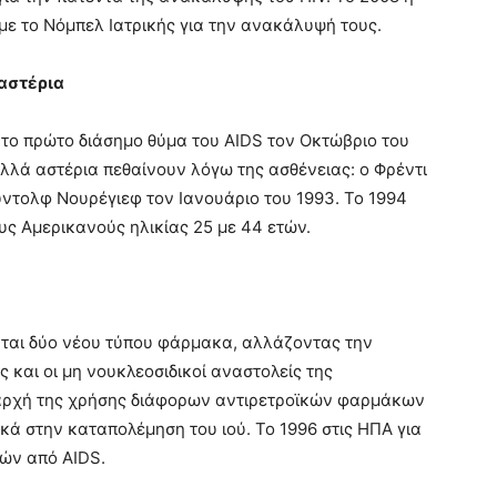
με το Νόμπελ Ιατρικής για την ανακάλυψή τους.
 αστέρια
 το πρώτο διάσημο θύμα του AIDS τον Οκτώβριο του
ολλά αστέρια πεθαίνουν λόγω της ασθένειας: ο Φρέντι
ύντολφ Νουρέγιεφ τον Ιανουάριο του 1993. Το 1994
ους Αμερικανούς ηλικίας 25 με 44 ετών.
νται δύο νέου τύπου φάρμακα, αλλάζοντας την
 και οι μη νουκλεοσιδικοί αναστολείς της
αρχή της χρήσης διάφορων αντιρετροϊκών φαρμάκων
κά στην καταπολέμηση του ιού. Το 1996 στις ΗΠΑ για
ών από AIDS.