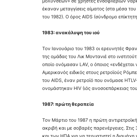
μολύνσεων» σε χρήστες ενδοφλέβιων ναρκω
έκαναν μεταγγίσεις αίματος (στα μέσα του 
του 1982). Ο όρος AIDS (σύνδρομο επίκτητ
1983: ανακάλυψη του ιού
Τον Ιανουάριο του 1983 οι ερευνητές Φρα
της ομάδας του Λικ Μοντανιέ στο ινστιτού
οποίο ονόμασαν LAV, ο όποιος «ενδέχεται ν
Αμερικανός ειδικός στους ρετροϊούς Ρόμπε
του AIDS, έναν ρετροϊό που ονόμασε HTLV-III
ονομάστηκαν HIV (ιός ανοσοεπάρκειας το
1987: πρώτη θεραπεία
Τον Μάρτιο του 1987 η πρώτη αντιρετροϊκ
ακριβή και με σοβαρές παρενέργειες. Στι
και των ΗΠΑ για να τερματιστεί η διαμάχη