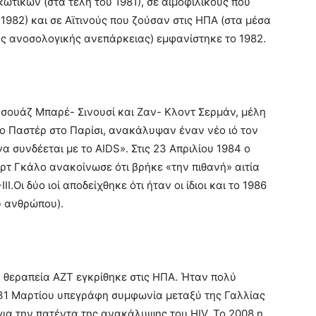
τικών (στα τέλη του 1981), σε αιμοφιλικούς που
1982) και σε Αϊτινούς που ζούσαν στις ΗΠΑ (στα μέσα
ης ανοσολογικής ανεπάρκειας) εμφανίστηκε το 1982.
νσουάζ Μπαρέ- Σινουσί και Ζαν- Κλοντ Σερμάν, μέλη
το Παστέρ στο Παρίσι, ανακάλυψαν έναν νέο ιό τον
α συνδέεται με το AIDS». Στις 23 Απριλίου 1984 ο
ρτ Γκάλο ανακοίνωσε ότι βρήκε «την πιθανή» αιτία
.Οι δύο ιοί αποδείχθηκε ότι ήταν οι ίδιοι και το 1986
υ ανθρώπου).
ή θεραπεία AZT εγκρίθηκε στις ΗΠΑ. Ήταν πολύ
ς 31 Μαρτίου υπεγράφη συμφωνία μεταξύ της Γαλλίας
 για την πατέντα της ανακάλυψης του HIV. Το 2008 η