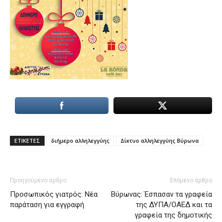
lyons
teaches
you
the
meaning
of
pain.
pornhun
hd
porn
ΕΤΙΚΕΤΕΣ
διήμερο αλληλεγγύης
Δίκτυο αλληλεγγύης Βύρωνα
Προηγούμενο άρθρο
Επόμενο άρθρο
Προσωπικός γιατρός: Νέα
Βύρωνας: Έσπασαν τα γραφεία
παράταση για εγγραφή
της ΔΥΠΑ/ΟΑΕΔ και τα
γραφεία της δημοτικής