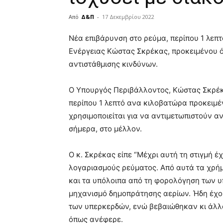
Από
Δ&Π
-
17 Δεκεμβρίου 2022
blonde
Νέα επιβάρυνση στο ρεύμα, περίπου 1 λε
lesbians
Ενέργειας Κώστας Σκρέκας, προκειμένου 
very
αντιστάθμισης κινδύνων.
hot
cam
show.
desi
Ο Υπουργός Περιβάλλοντος, Κώστας Σκρέκα
xxx
περίπου 1 λεπτό ανα κιλοβατώρα προκειμέ
brandi
χρησιμοποιείται για να αντιμετωπιστούν 
lyons
σήμερα, στο μέλλον.
teaches
you
the
Ο κ. Σκρέκας είπε “Μέχρι αυτή τη στιγμή έχ
meaning
λογαριασμούς ρεύματος. Από αυτά τα χρήμα
of
και τα υπόλοιπα από τη φορολόγηση των υ
pain.
pornhun
μηχανισμό δημοπράτησης αερίων. Ήδη έχου
hd
των υπερκερδών, ενώ βεβαιώθηκαν κι άλλ
porn
όπως ανέφερε.