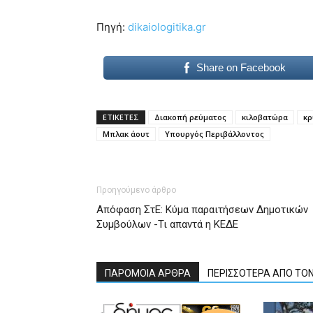
Πηγή:
dikaiologitika.gr
Share on Facebook
ΕΤΙΚΕΤΕΣ
Διακοπή ρεύματος
κιλοβατώρα
κρ
Μπλακ άουτ
Υπουργός Περιβάλλοντος
Προηγούμενο άρθρο
Απόφαση ΣτΕ: Κύμα παραιτήσεων Δημοτικών
Συμβούλων -Τι απαντά η ΚΕΔΕ
ΠΑΡΟΜΟΙΑ ΑΡΘΡΑ
ΠΕΡΙΣΣΟΤΕΡΑ ΑΠΟ ΤΟ