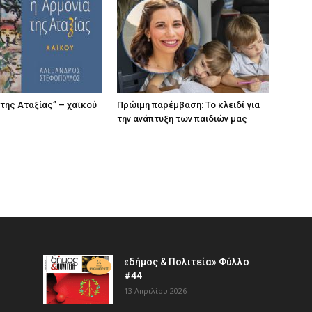
 της Αταξίας” – χαϊκού
Πρώιμη παρέμβαση: Το κλειδί για
την ανάπτυξη των παιδιών µας
«δήμος & Πολιτεία» Φύλλο
#44
13 Απριλίου 2026