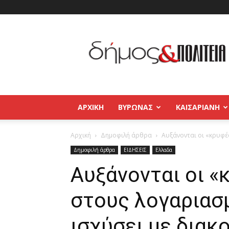
Δήμος
και
Πολιτεία
Βύρωνας
–
Καισαριανή
–
ΑΡΧΙΚΉ
ΒΥΡΩΝΑΣ
ΚΑΙΣΑΡΙΑΝΗ
Παγκράτι
Αρχική
Δημοφιλή άρθρα
Αυξάνονται οι «κρυφές
Δημοφιλή άρθρα
ΕΙΔΗΣΕΙΣ
Ελλαδα
Αυξάνονται οι 
στους λογαριασμ
ισχύσει με διακ