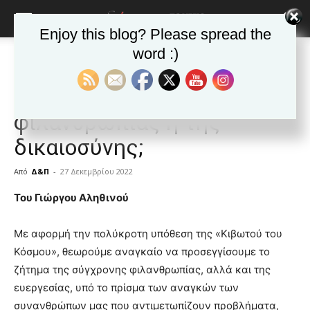
Enjoy this blog? Please spread the
word :)
Αρχική
ΕΦΗΜΕΡΙΔΑ
Άρθρα
ΕΦΗΜΕΡΙΔΑ
Άρθρα
Δημοφιλή άρθρα
Κοινωνία της
φιλανθρωπίας ή της
δικαιοσύνης;
Από
Δ&Π
-
27 Δεκεμβρίου 2022
blonde
Του Γιώργου Αληθινού
lesbians
very
Με αφορμή την πολύκροτη υπόθεση της «Κιβωτού του
hot
Κόσμου», θεωρούμε αναγκαίο να προσεγγίσουμε το
cam
show.
ζήτημα της σύγχρονης φιλανθρωπίας, αλλά και της
desi
xxx
ευεργεσίας, υπό το πρίσμα των αναγκών των
brandi
συνανθρώπων μας που αντιμετωπίζουν προβλήματα,