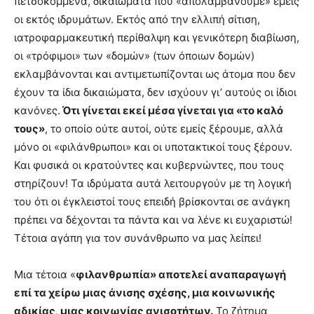
πετσοκομμένα, δικαιώματα που «απολαμβάνουμε» εμείς
οι εκτός ιδρυμάτων. Εκτός από την ελλιπή σίτιση,
ιατροφαρμακευτική περίθαλψη και γενικότερη διαβίωση,
οι «τρόφιμοι» των «δομών» (των όποιων δομών)
εκλαμβάνονται και αντιμετωπίζονται ως άτομα που δεν
έχουν τα ίδια δικαιώματα, δεν ισχύουν γι’ αυτούς οι ίδιοι
κανόνες.
Ότι γίνεται εκεί μέσα γίνεται για «το καλό
τους»
, το οποίο ούτε αυτοί, ούτε εμείς ξέρουμε, αλλά
μόνο οι «φιλάνθρωποι» και οι υποτακτικοί τους ξέρουν.
Και φυσικά οι κρατούντες και κυβερνώντες, που τους
στηρίζουν! Τα ιδρύματα αυτά λειτουργούν με τη λογική
του ότι οι έγκλειστοί τους επειδή βρίσκονται σε ανάγκη
πρέπει να δέχονται τα πάντα και να λένε κι ευχαριστώ!
Τέτοια αγάπη για τον συνάνθρωπο να μας λείπει!
Μια τέτοια «
φιλανθρωπία» αποτελεί αναπαραγωγή
επί τα χείρω μιας άνισης σχέσης, μια κοινωνικής
αδικίας, μιας κοινωνίας ανισοτήτων.
Το ζήτημα