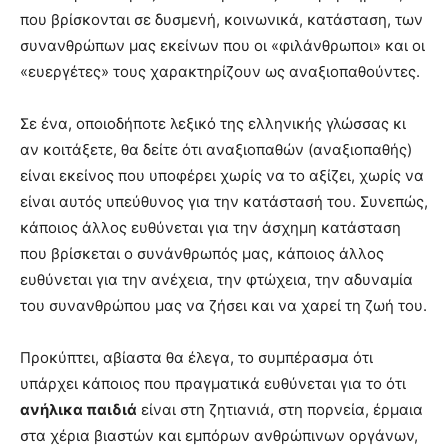
lyons
που βρίσκονται σε δυσμενή, κοινωνικά, κατάσταση, των
teaches
συνανθρώπων μας εκείνων που οι «φιλάνθρωποι» και οι
you
the
«ευεργέτες» τους χαρακτηρίζουν ως αναξιοπαθούντες.
meaning
of
Σε ένα, οποιοδήποτε λεξικό της ελληνικής γλώσσας κι
pain.
αν κοιτάξετε, θα δείτε ότι αναξιοπαθών (αναξιοπαθής)
pornhun
hd
είναι εκείνος που υποφέρει χωρίς να το αξίζει, χωρίς να
porn
είναι αυτός υπεύθυνος για την κατάστασή του. Συνεπώς,
κάποιος άλλος ευθύνεται για την άσχημη κατάσταση
που βρίσκεται ο συνάνθρωπός μας, κάποιος άλλος
ευθύνεται για την ανέχεια, την φτώχεια, την αδυναμία
του συνανθρώπου μας να ζήσει και να χαρεί τη ζωή του.
Προκύπτει, αβίαστα θα έλεγα, το συμπέρασμα ότι
υπάρχει κάποιος που πραγματικά ευθύνεται για το ότι
ανήλικα παιδιά
είναι στη ζητιανιά, στη πορνεία, έρμαια
στα χέρια βιαστών και εμπόρων ανθρώπινων οργάνων,