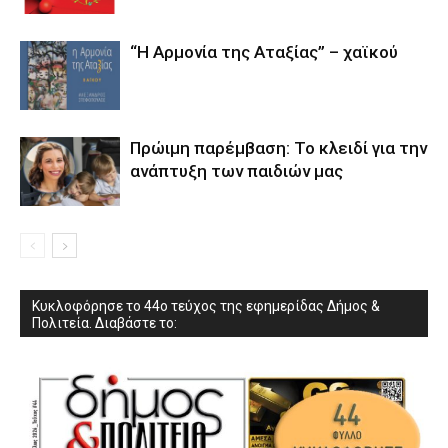
“Η Αρμονία της Αταξίας” – χαϊκού
Πρώιμη παρέμβαση: Το κλειδί για την
ανάπτυξη των παιδιών µας
Κυκλοφόρησε το 44ο τεύχος της εφημερίδας Δήμος &
Πολιτεία. Διαβάστε το: