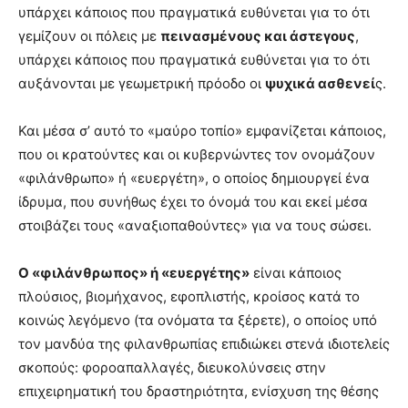
υπάρχει κάποιος που πραγματικά ευθύνεται για το ότι
γεμίζουν οι πόλεις με
πεινασμένους και άστεγους
,
υπάρχει κάποιος που πραγματικά ευθύνεται για το ότι
αυξάνονται με γεωμετρική πρόοδο οι
ψυχικά ασθενεί
ς.
Και μέσα σ’ αυτό το «μαύρο τοπίο» εμφανίζεται κάποιος,
που οι κρατούντες και οι κυβερνώντες τον ονομάζουν
«φιλάνθρωπο» ή «ευεργέτη», ο οποίος δημιουργεί ένα
ίδρυμα, που συνήθως έχει το όνομά του και εκεί μέσα
στοιβάζει τους «αναξιοπαθούντες» για να τους σώσει.
Ο «φιλάνθρωπος» ή «ευεργέτης»
είναι κάποιος
πλούσιος, βιομήχανος, εφοπλιστής, κροίσος κατά το
κοινώς λεγόμενο (τα ονόματα τα ξέρετε), ο οποίος υπό
τον μανδύα της φιλανθρωπίας επιδιώκει στενά ιδιοτελείς
σκοπούς: φοροαπαλλαγές, διευκολύνσεις στην
επιχειρηματική του δραστηριότητα, ενίσχυση της θέσης