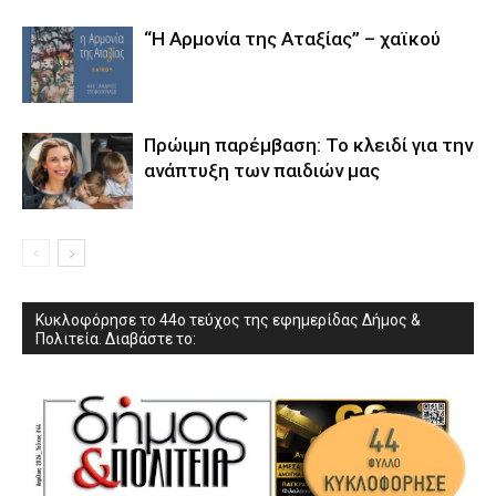
“Η Αρμονία της Αταξίας” – χαϊκού
Πρώιμη παρέμβαση: Το κλειδί για την
ανάπτυξη των παιδιών µας
Κυκλοφόρησε το 44ο τεύχος της εφημερίδας Δήμος &
Πολιτεία. Διαβάστε το: