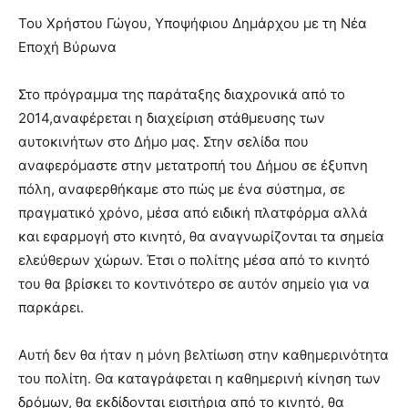
brandi
Του Χρήστου Γώγου, Υποψήφιου Δημάρχου με τη Νέα
lyons
Εποχή Βύρωνα
teaches
you
the
Στο πρόγραμμα της παράταξης διαχρονικά από το
meaning
2014,αναφέρεται η διαχείριση στάθμευσης των
of
αυτοκινήτων στο Δήμο μας. Στην σελίδα που
pain.
αναφερόμαστε στην μετατροπή του Δήμου σε έξυπνη
pornhun
πόλη, αναφερθήκαμε στο πώς με ένα σύστημα, σε
hd
porn
πραγματικό χρόνο, μέσα από ειδική πλατφόρμα αλλά
και εφαρμογή στο κινητό, θα αναγνωρίζονται τα σημεία
ελεύθερων χώρων. Έτσι ο πολίτης μέσα από το κινητό
του θα βρίσκει το κοντινότερο σε αυτόν σημείο για να
παρκάρει.
Αυτή δεν θα ήταν η μόνη βελτίωση στην καθημερινότητα
του πολίτη. Θα καταγράφεται η καθημερινή κίνηση των
δρόμων, θα εκδίδονται εισιτήρια από το κινητό, θα