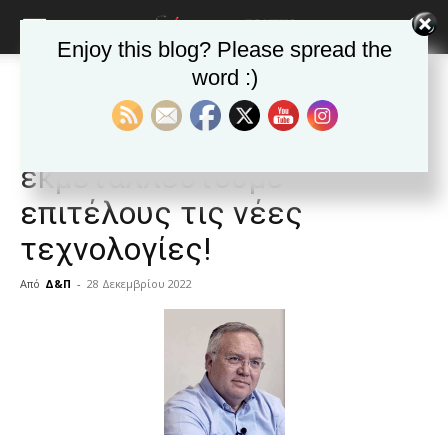
Enjoy this blog? Please spread the
word :)
Αρχική
ΕΦΗΜΕΡΙΔΑ
Άρθρα
ΕΦΗΜΕΡΙΔΑ
Άρθρα
Δημοφιλή άρθρα
Δήμος Βύρωνα: Ας
εκμεταλλευτούμε
επιτέλους τις νέες
τεχνολογίες!
Από
Δ&Π
-
28 Δεκεμβρίου 2022
blonde
lesbians
very
hot
cam
show.
desi
xxx