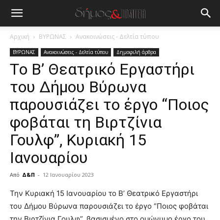
Αρχική
ΒΥΡΩΝΑΣ
Ανακοινώσεις - Δελτία τύπου
ΒΥΡΩΝΑΣ
Ανακοινώσεις - Δελτία τύπου
Δημοφιλή άρθρα
Tο Β’ Θεατρικό Εργαστήρι
του Δήμου Βύρωνα
παρουσιάζει το έργο “Ποιος
φοβάται τη Βιρτζίνια
Γουλφ”, Κυριακή 15
Ιανουαρίου
Από
Δ&Π
-
12 Ιανουαρίου 2023
blonde
Την Κυριακή 15 Ιανουαρίου το Β’ Θεατρικό Εργαστήρι
lesbians
του Δήμου Βύρωνα παρουσιάζει το έργο “Ποιος φοβάται
very
την Βιρτζίνια Γουλφ”, βασισμένο στο ομώνυμο έργο του