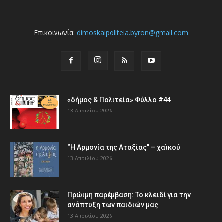
Επικοινωνία:
dimoskaipoliteia.byron@gmail.com
«δήμος & Πολιτεία» Φύλλο #44
13 Απριλίου 2026
“Η Αρμονία της Αταξίας” – χαϊκού
13 Απριλίου 2026
Πρώιμη παρέμβαση: Το κλειδί για την
ανάπτυξη των παιδιών µας
13 Απριλίου 2026