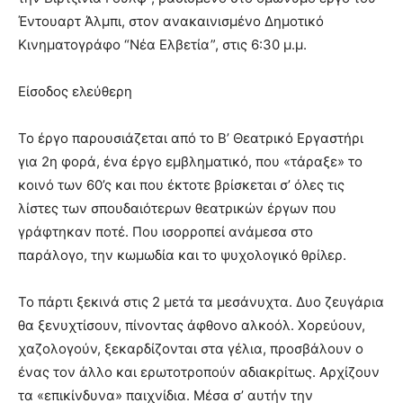
hot
Έντουαρτ Άλμπι, στον ανακαινισμένο Δημοτικό
cam
show.
Κινηματογράφο “Νέα Ελβετία”, στις 6:30 μ.μ.
desi
xxx
brandi
Είσοδος ελεύθερη
lyons
teaches
Το έργο παρουσιάζεται από το Β’ Θεατρικό Εργαστήρι
you
the
για 2η φορά, ένα έργο εμβληματικό, που «τάραξε» το
meaning
κοινό των 60’ς και που έκτοτε βρίσκεται σ’ όλες τις
of
λίστες των σπουδαιότερων θεατρικών έργων που
pain.
γράφτηκαν ποτέ. Που ισορροπεί ανάμεσα στο
pornhun
hd
παράλογο, την κωμωδία και το ψυχολογικό θρίλερ.
porn
Το πάρτι ξεκινά στις 2 μετά τα μεσάνυχτα. Δυο ζευγάρια
θα ξενυχτίσουν, πίνοντας άφθονο αλκοόλ. Χορεύουν,
χαζολογούν, ξεκαρδίζονται στα γέλια, προσβάλουν ο
ένας τον άλλο και ερωτοτροπούν αδιακρίτως. Αρχίζουν
τα «επικίνδυνα» παιχνίδια. Μέσα σ’ αυτήν την