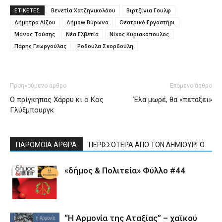
ΕΤΙΚΕΤΕΣ
Βενετία Χατζηνικολάου
Βιρτζίνια Γουλφ
Δήμητρα Λίζου
Δήμοw Βύρωνα
Θεατρικό Εργαστήρι
Μάνος Τούσης
Νέα Ελβετία
Νίκος Κυριακόπουλος
Πάρης Γεωργούλας
Ροδούλα Σκορδούλη
Προηγούμενο άρθρο
Επόμενο άρθρο
Ο πρίγκηπας Χάρρυ κι ο Κος
Έλα μωρέ, θα «πετάξει»
Γλύξμπουργκ
ΠΑΡΟΜΟΙΑ ΑΡΘΡΑ
ΠΕΡΙΣΣΟΤΕΡΑ ΑΠΟ ΤΟΝ ΔΗΜΙΟΥΡΓΟ
«δήμος & Πολιτεία» Φύλλο #44
“Η Αρμονία της Αταξίας” – χαϊκού