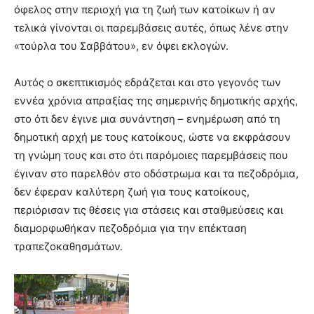
show.
όφελος στην περιοχή για τη ζωή των κατοίκων ή αν
desi
xxx
τελικά γίνονται οι παρεμβάσεις αυτές, όπως λένε στην
brandi
«τούρλα του Σαββάτου», εν όψει εκλογών.
lyons
teaches
Αυτός ο σκεπτικισμός εδράζεται και στο γεγονός των
you
the
εννέα χρόνια απραξίας της σημερινής δημοτικής αρχής,
meaning
στο ότι δεν έγινε μια συνάντηση – ενημέρωση από τη
of
δημοτική αρχή με τους κατοίκους, ώστε να εκφράσουν
pain.
τη γνώμη τους και στο ότι παρόμοιες παρεμβάσεις που
pornhun
hd
έγιναν στο παρελθόν στο οδόστρωμα και τα πεζοδρόμια,
porn
δεν έφεραν καλύτερη ζωή για τους κατοίκους,
περιόρισαν τις θέσεις για στάσεις και σταθμεύσεις και
διαμορφωθήκαν πεζοδρόμια για την επέκταση
τραπεζοκαθησμάτων.