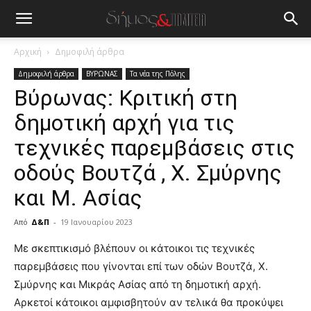
Αρχική
Δημοφιλή άρθρα
Δημοφιλή άρθρα
ΒΥΡΩΝΑΣ
Τα νέα της Πόλης
Βύρωνας: Κριτική στη
δημοτική αρχή για τις
τεχνικές παρεμβάσεις στις
οδούς Βουτζά , Χ. Σμύρνης
και Μ. Ασίας
Από
Δ&Π
-
19 Ιανουαρίου 2023
blonde
Με σκεπτικισμό βλέπουν οι κάτοικοι τις τεχνικές
lesbians
παρεμβάσεις που γίνονται επί των οδών Βουτζά, Χ.
very
Σμύρνης και Μικράς Ασίας από τη δημοτική αρχή.
hot
Αρκετοί κάτοικοι αμφισβητούν αν τελικά θα προκύψει
cam