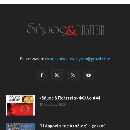
Επικοινωνία:
dimoskaipoliteia.byron@gmail.com
«δήμος & Πολιτεία» Φύλλο #44
13 Απριλίου 2026
“Η Αρμονία της Αταξίας” – χαϊκού