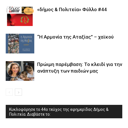
«δήμος & Πολιτεία» Φύλλο #44
“Η Αρμονία της Αταξίας” – χαϊκού
Πρώιμη παρέμβαση: Το κλειδί για την
ανάπτυξη των παιδιών µας
Κυκλοφόρησε το 44ο τεύχος της εφημερίδας Δήμος &
Πολιτεία. Διαβάστε το: