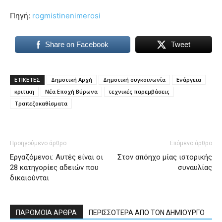
Πηγή:
rogmistinenimerosi
Share on Facebook
Tweet
ΕΤΙΚΕΤΕΣ
Δημοτική Αρχή
Δημοτική συγκοινωνία
Ενάργεια
κριτικη
Νέα Εποχή Βύρωνα
τεχνικές παρεμβάσεις
Τραπεζοκαθίσματα
Προηγούμενο άρθρο
Επόμενο άρθρο
Εργαζόμενοι: Αυτές είναι οι
Στον απόηχο μίας ιστορικής
28 κατηγορίες αδειών που
συναυλίας
δικαιούνται
ΠΑΡΟΜΟΙΑ ΑΡΘΡΑ
ΠΕΡΙΣΣΟΤΕΡΑ ΑΠΟ ΤΟΝ ΔΗΜΙΟΥΡΓΟ