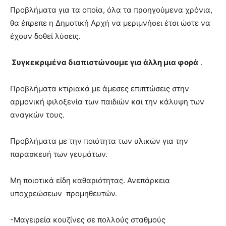
lyons
Προβλήματα για τα οποία, όλα τα προηγούμενα χρόνια,
teaches
θα έπρεπε η Δημοτική Αρχή να μεριμνήσει έτσι ώστε να
you
the
έχουν δοθεί λύσεις.
meaning
of
Συγκεκριμένα διαπιστώνουμε για άλλη μια φορά
.
pain.
pornhun
hd
Προβλήματα κτιριακά με άμεσες επιπτώσεις στην
porn
αρμονική φιλοξενία των παιδιών και την κάλυψη των
αναγκών τους.
Προβλήματα με την ποιότητα των υλικών για την
παρασκευή των γευμάτων.
Μη ποιοτικά είδη καθαριότητας. Ανεπάρκεια
υποχρεώσεων προμηθευτών.
-Μαγειρεία κουζίνες σε πολλούς σταθμούς