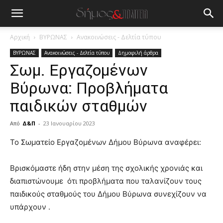
Αρχική
ΒΥΡΩΝΑΣ
Ανακοινώσεις - Δελτία τύπου
ΒΥΡΩΝΑΣ
Ανακοινώσεις - Δελτία τύπου
Δημοφιλή άρθρα
Σωμ. Εργαζομένων
Βύρωνα: Προβλήματα
παιδικών σταθμών
Από
Δ&Π
-
23 Ιανουαρίου 2023
blonde
Το Σωματείο Eργαζομένων Δήμου Βύρωνα αναφέρει:
lesbians
very
Βρισκόμαστε ήδη στην μέση της σχολικής χρονιάς και
hot
διαπιστώνουμε ότι προβλήματα που ταλανίζουν τους
cam
show.
παιδικούς σταθμούς του Δήμου Βύρωνα συνεχίζουν να
desi
xxx
υπάρχουν .
brandi