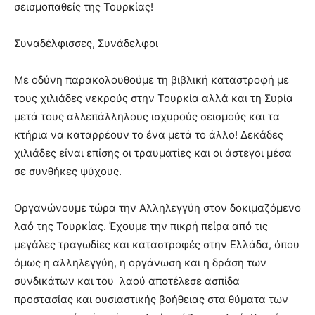
σεισμοπαθείς της Τουρκίας!
cam
show.
desi
xxx
Συναδέλφισσες, Συνάδελφοι
brandi
lyons
Με οδύνη παρακολουθούμε τη βιβλική καταστροφή με
teaches
τους χιλιάδες νεκρούς στην Τουρκία αλλά και τη Συρία
you
the
μετά τους αλλεπάλληλους ισχυρούς σεισμούς και τα
meaning
κτήρια να καταρρέουν το ένα μετά το άλλο! Δεκάδες
of
χιλιάδες είναι επίσης οι τραυματίες και οι άστεγοι μέσα
pain.
σε συνθήκες ψύχους.
pornhun
hd
porn
Οργανώνουμε τώρα την Αλληλεγγύη στον δοκιμαζόμενο
λαό της Τουρκίας. Έχουμε την πικρή πείρα από τις
μεγάλες τραγωδίες και καταστροφές στην Ελλάδα, όπου
όμως η αλληλεγγύη, η οργάνωση και η δράση των
συνδικάτων και του λαού αποτέλεσε ασπίδα
προστασίας και ουσιαστικής βοήθειας στα θύματα των