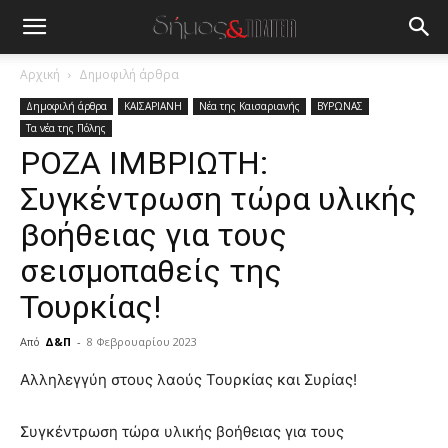
Αρχική
Δημοφιλή άρθρα
Δημοφιλή άρθρα
ΚΑΙΣΑΡΙΑΝΗ
Νέα της Καισαριανής
ΒΥΡΩΝΑΣ
Τα νέα της Πόλης
ΡΟΖΑ ΙΜΒΡΙΩΤΗ:
Συγκέντρωση τώρα υλικής
βοήθειας για τους
σεισμοπαθείς της
Τουρκίας!
Από
Δ&Π
-
8 Φεβρουαρίου 2023
blonde
Αλληλεγγύη στους λαούς Τουρκίας και Συρίας!
lesbians
very
Συγκέντρωση τώρα υλικής βοήθειας για τους
hot