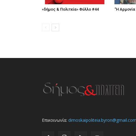
«δήμος & Πολιτεία» Φύλλο #44
“Η Αρμονία
Επικοινωνία:
dimoskaipoliteia.byron@gmail.co