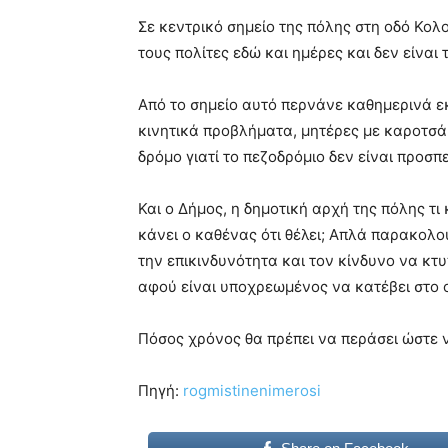
blonde
Σε κεντρικό σημείο της πόλης στη οδό Κολ
lesbians
τους πολίτες εδώ και ημέρες και δεν είναι 
very
hot
cam
Από το σημείο αυτό περνάνε καθημερινά 
show.
desi
κινητικά προβλήματα, μητέρες με καροτσά
xxx
δρόμο γιατί το πεζοδρόμιο δεν είναι προσπ
brandi
lyons
Και ο Δήμος, η δημοτική αρχή της πόλης τι 
teaches
you
κάνει ο καθένας ότι θέλει; Απλά παρακολ
the
την επικινδυνότητα και τον κίνδυνο να κτ
meaning
αφού είναι υποχρεωμένος να κατέβει στο 
of
pain.
pornhun
Πόσος χρόνος θα πρέπει να περάσει ώστε 
hd
porn
Πηγή:
rogmistinenimerosi