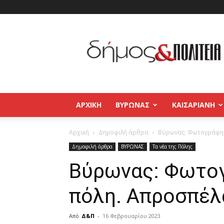
Δήμος
και
Πολιτεία
Βύρωνας
–
Καισαριανή
–
ΑΡΧΙΚΉ
ΒΥΡΩΝΑΣ
ΚΑΙΣΑΡΙΑΝΗ
Παγκράτι
Αρχική
Δημοφιλή άρθρα
Βύρωνας: Φωτογράφημ
Δημοφιλή άρθρα
ΒΥΡΩΝΑΣ
Τα νέα της Πόλης
Βύρωνας: Φωτογ
πόλη. Απροσπέλ
Από
Δ&Π
-
16 Φεβρουαρίου 2023