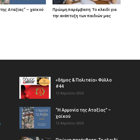
 της Αταξίας” – χαϊκού
Πρώιμη παρέμβαση: Το κλειδί για
την ανάπτυξη των παιδιών µας
«δήμος & Πολιτεία» Φύλλο
#44
13 Απριλίου 2026
“Η Αρμονία της Αταξίας” –
χαϊκού
m
13 Απριλίου 2026
Πρώιμη παρέμβαση: Το κλειδί