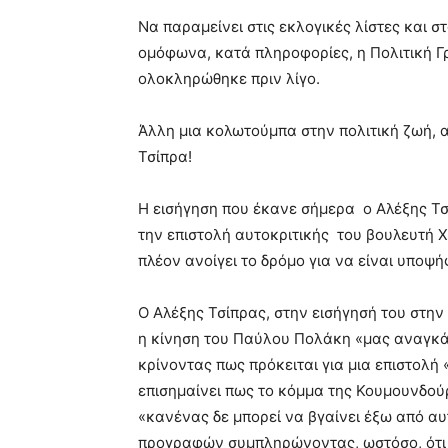
blonde
Να παραμείνει στις εκλογικές λίστες και 
lesbians
ομόφωνα, κατά πληροφορίες, η Πολιτική Γ
very
ολοκληρώθηκε πριν λίγο.
hot
cam
show.
desi
Άλλη μια κολωτούμπα στην πολιτική ζωή, 
xxx
Τσίπρα!
brandi
lyons
Η εισήγηση που έκανε σήμερα ο Αλέξης Τσ
teaches
you
την επιστολή αυτοκριτικής του βουλευτή 
the
πλέον ανοίγει το δρόμο για να είναι υποψ
meaning
of
Ο Αλέξης Τσίπρας, στην εισήγησή του στην
pain.
pornhun
η κίνηση του Παύλου Πολάκη «μας αναγκάζ
hd
κρίνοντας πως πρόκειται για μια επιστολ
porn
επισημαίνει πως το κόμμα της Κουμουνδού
«κανένας δε μπορεί να βγαίνει έξω από αυ
προγραφών συμπληρώνοντας, ωστόσο, ότι «