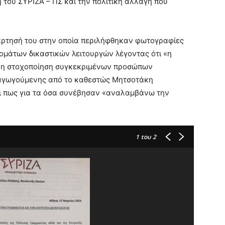
η του ΣΥΡΙΖΑ – ΠΣ και την πολιτική αλλαγή που
νάρτησή του στην οποία περιλήφθηκαν φωτογραφίες
άτων δικαστικών λειτουργών λέγοντας ότι «η
η η στοχοποίηση συγκεκριμένων προσώπων
ραγωγούμενης από το καθεστώς Μητσοτάκη
ι πως για τα όσα συνέβησαν «αναλαμβάνω την
1
του 2