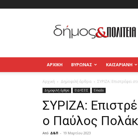
Δήμος
και
Πολιτεία
Βύρωνας
–
Καισαριανή
–
ΑΡΧΙΚΉ
ΒΥΡΩΝΑΣ
ΚΑΙΣΑΡΙΑΝΗ
Παγκράτι
Αρχική
Δημοφιλή άρθρα
ΣΥΡΙΖΑ: Επιστρέφει σ
Δημοφιλή άρθρα
ΕΙΔΗΣΕΙΣ
Ελλαδα
ΣΥΡΙΖΑ: Επιστρ
ο Παύλος Πολά
Από
Δ&Π
-
19 Μαρτίου 2023