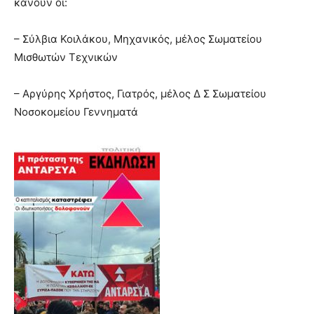
κάνουν οι:
brandi
lyons
– Σύλβια Κοιλάκου, Μηχανικός, μέλος Σωματείου
teaches
Μισθωτών Τεχνικών
you
the
meaning
– Αργύρης Χρήστος, Γιατρός, μέλος Δ Σ Σωματείου
of
Νοσοκομείου Γεννηματά
pain.
pornhun
hd
porn