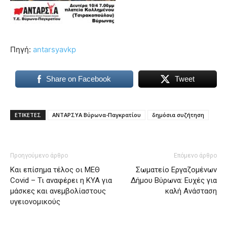
Πηγή:
antarsyavkp
Share on Facebook
Tweet
ΕΤΙΚΕΤΕΣ
ΑΝΤΑΡΣΥΑ Βύρωνα-Παγκρατίου
δημόσια συζήτηση
Προηγούμενο άρθρο
Επόμενο άρθρο
Και επίσημα τέλος οι ΜΕΘ
Σωματείο Εργαζομένων
Covid – Τι αναφέρει η ΚΥΑ για
Δήμου Βύρωνα: Ευχές για
μάσκες και ανεμβολίαστους
καλή Ανάσταση
υγειονομικούς