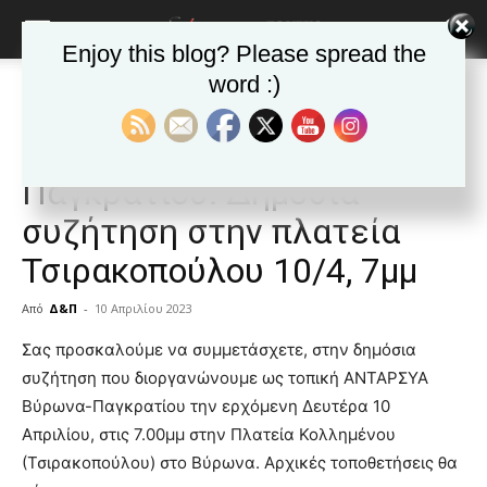
Enjoy this blog? Please spread the
word :)
Αρχική
ΒΥΡΩΝΑΣ
Ανακοινώσεις - Δελτία τύπου
ΒΥΡΩΝΑΣ
Ανακοινώσεις - Δελτία τύπου
Δημοφιλή άρθρα
ΑΝΤΑΡΣΥΑ Βύρωνα-
Παγκρατίου: Δημόσια
συζήτηση στην πλατεία
Τσιρακοπούλου 10/4, 7μμ
Από
Δ&Π
-
10 Απριλίου 2023
blonde
Σας προσκαλούμε να συμμετάσχετε, στην δημόσια
lesbians
συζήτηση που διοργανώνουμε ως τοπική ΑΝΤΑΡΣΥΑ
very
Βύρωνα-Παγκρατίου την ερχόμενη Δευτέρα 10
hot
Απριλίου, στις 7.00μμ στην Πλατεία Κολλημένου
cam
show.
(Τσιρακοπούλου) στο Βύρωνα. Αρχικές τοποθετήσεις θα
desi
xxx