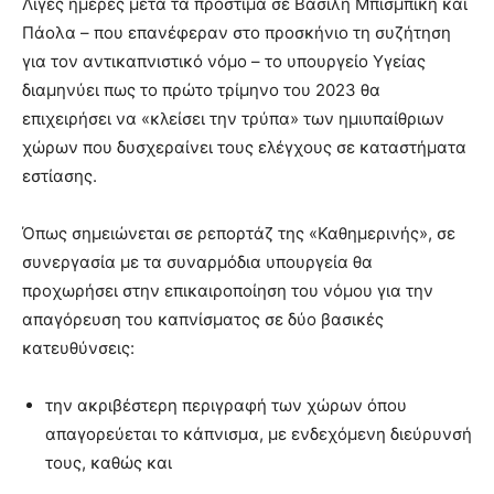
Λίγες ημέρες μετά τα πρόστιμα σε Βασίλη Μπισμπίκη και
brandi
Πάολα – που επανέφεραν στο προσκήνιο τη συζήτηση
lyons
για τον αντικαπνιστικό νόμο – το υπουργείο Υγείας
teaches
διαμηνύει πως το πρώτο τρίμηνο του 2023 θα
you
the
επιχειρήσει να «κλείσει την τρύπα» των ημιυπαίθριων
meaning
χώρων που δυσχεραίνει τους ελέγχους σε καταστήματα
of
εστίασης.
pain.
pornhun
hd
Όπως σημειώνεται σε ρεπορτάζ της «Καθημερινής», σε
porn
συνεργασία με τα συναρμόδια υπουργεία θα
προχωρήσει στην επικαιροποίηση του νόμου για την
απαγόρευση του καπνίσματος σε δύο βασικές
κατευθύνσεις:
την ακριβέστερη περιγραφή των χώρων όπου
απαγορεύεται το κάπνισμα, με ενδεχόμενη διεύρυνσή
τους, καθώς και