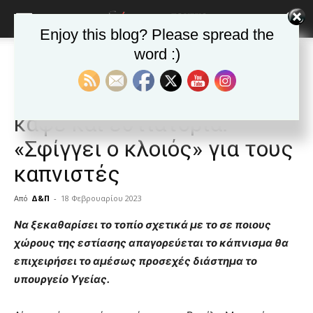
Enjoy this blog? Please spread the
word :)
Αρχική
Δημοφιλή άρθρα
Δημοφιλή άρθρα
ΕΙΔΗΣΕΙΣ
Ελλαδα
«Τέλος» το τσιγάρο σε
καφέ και εστιατόρια:
«Σφίγγει ο κλοιός» για τους
καπνιστές
Από
Δ&Π
-
18 Φεβρουαρίου 2023
blonde
Να ξεκαθαρίσει το τοπίο σχετικά με το σε ποιους
lesbians
χώρους της εστίασης απαγορεύεται το κάπνισμα θα
very
επιχειρήσει το αμέσως προσεχές διάστημα το
hot
υπουργείο Υγείας.
cam
show.
desi
xxx