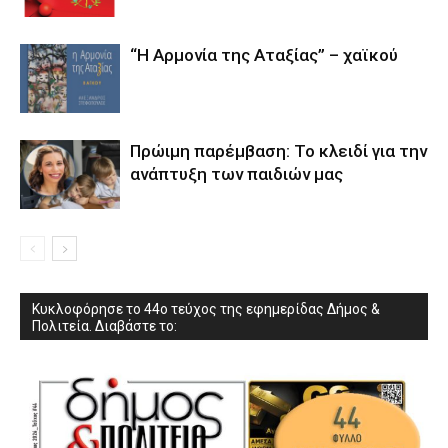
“Η Αρμονία της Αταξίας” – χαϊκού
Πρώιμη παρέμβαση: Το κλειδί για την
ανάπτυξη των παιδιών µας
Κυκλοφόρησε το 44ο τεύχος της εφημερίδας Δήμος &
Πολιτεία. Διαβάστε το: