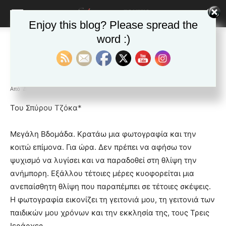
Enjoy this blog? Please spread the
word :)
Αρχική
Δημοφιλή άρθρα
Δημοφιλή άρθρα
ΕΙΔΗΣΕΙΣ
Ελλαδα
ΚΑΙΣΑΡΙΑΝΗ
Νέα της Καισαριανής
Η Εβδομάδα των Παθών
Από
Δ&Π
-
13 Απριλίου 2023
blonde
Του Σπύρου Τζόκα*
lesbians
very
Μεγάλη Βδομάδα. Κρατάω μια φωτογραφία και την
hot
κοιτώ επίμονα. Για ώρα. Δεν πρέπει να αφήσω τον
cam
show.
ψυχισμό να λυγίσει και να παραδοθεί στη θλίψη την
desi
xxx
ανήμπορη. Εξάλλου τέτοιες μέρες κυοφορείται μια
brandi
ανεπαίσθητη θλίψη που παραπέμπει σε τέτοιες σκέψεις.
lyons
Η φωτογραφία εικονίζει τη γειτονιά μου, τη γειτονιά των
teaches
παιδικών μου χρόνων και την εκκλησία της, τους Τρεις
you
the
Ιεράρχες.