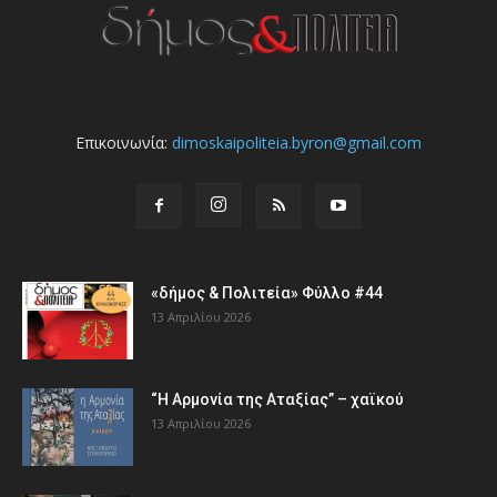
Επικοινωνία:
dimoskaipoliteia.byron@gmail.com
«δήμος & Πολιτεία» Φύλλο #44
13 Απριλίου 2026
“Η Αρμονία της Αταξίας” – χαϊκού
13 Απριλίου 2026