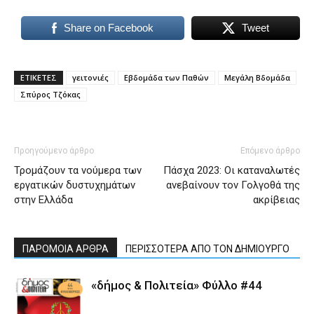
Share on Facebook
Tweet
ΕΤΙΚΕΤΕΣ
γειτονιές
Εβδομάδα των Παθών
Μεγάλη Βδομάδα
Σπύρος Τζόκας
Προηγούμενο άρθρο
Επόμενο άρθρο
Τρομάζουν τα νούμερα των
Πάσχα 2023: Οι καταναλωτές
εργατικών δυστυχημάτων
ανεβαίνουν τον Γολγοθά της
στην Ελλάδα
ακρίβειας
ΠΑΡΟΜΟΙΑ ΑΡΘΡΑ
ΠΕΡΙΣΣΟΤΕΡΑ ΑΠΟ ΤΟΝ ΔΗΜΙΟΥΡΓΟ
«δήμος & Πολιτεία» Φύλλο #44