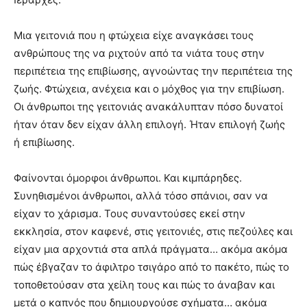
meaning
of
Μια γειτονιά που η φτώχεια είχε αναγκάσει τους
pain.
ανθρώπους της να ριχτούν από τα νιάτα τους στην
pornhun
hd
περιπέτεια της επιβίωσης, αγνοώντας την περιπέτεια της
porn
ζωής. Φτώχεια, ανέχεια και ο μόχθος για την επιβίωση.
Οι άνθρωποι της γειτονιάς ανακάλυπταν πόσο δυνατοί
ήταν όταν δεν είχαν άλλη επιλογή. Ήταν επιλογή ζωής
ή επιβίωσης.
Φαίνονται όμορφοι άνθρωποι. Και κιμπάρηδες.
Συνηθισμένοι άνθρωποι, αλλά τόσο σπάνιοι, σαν να
είχαν το χάρισμα. Τους συναντούσες εκεί στην
εκκλησία, στον καφενέ, στις γειτονιές, στις πεζούλες και
είχαν μια αρχοντιά στα απλά πράγματα… ακόμα ακόμα
πώς έβγαζαν το άφιλτρο τσιγάρο από το πακέτο, πώς το
τοποθετούσαν στα χείλη τους και πώς το άναβαν και
μετά ο καπνός που δημιουργούσε σχήματα… ακόμα