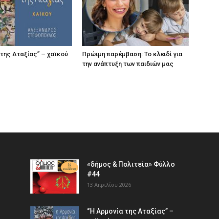
 της Αταξίας” – χαϊκού
Πρώιμη παρέμβαση: Το κλειδί για
την ανάπτυξη των παιδιών µας
«δήμος & Πολιτεία» Φύλλο
#44
13 Απριλίου 2026
“Η Αρμονία της Αταξίας” –