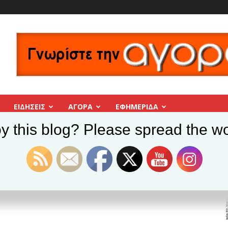
ΕΙΔΗΣΕΙΣ
ΑΓΟΡΑ
ΕΦΗΜΕΡΊΔΑ
y this blog? Please spread the wo
την Εργατική Πρωτομαγιά
Τιμή στην Εργατική