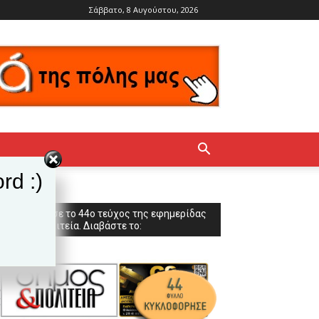
Σάββατο, 8 Αυγούστου, 2026
rd :)
Κυκλοφόρησε το 44ο τεύχος της εφημερίδας
Δήμος & Πολιτεία. Διαβάστε το: