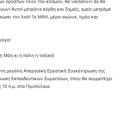
ων εργατών όλου του κόσμου, θα νικήσουν! Δε θα
γων! Αυτοί μετράνε κέρδη και ζημιές, εμείς μετράμε
ώσει τον λαό! 1η ΜΑΗ, μέρα αγώνα, τιμής και
κάγο!
η Μάη κι η πάλη η ταξική!
στη μεγάλη Απεργιακή Εργατική Συγκέντρωση της
ρωση Εκπαιδευτικών Σωματείων, όπου θα συμμετέχει
 10 π.μ. στα Προπύλαια