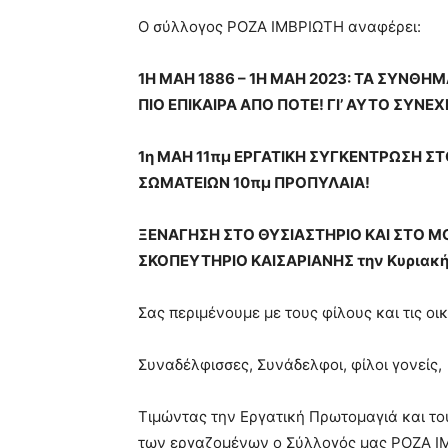
blonde
Ο σύλλογος ΡΟΖΑ ΙΜΒΡΙΩΤΗ αναφέρει:
lesbians
very
1Η ΜΑΗ 1886 – 1Η ΜΑΗ 2023: ΤΑ ΣΥΝΘΗ
hot
cam
ΠΙΟ ΕΠΙΚΑΙΡΑ ΑΠΟ ΠΟΤΕ! ΓΙ’ ΑΥΤΟ ΣΥΝΕ
show.
desi
xxx
1η ΜΑΗ 11πμ ΕΡΓΑΤΙΚΗ ΣΥΓΚΕΝΤΡΩΣΗ 
brandi
ΣΩΜΑΤΕΙΩΝ 10πμ ΠΡΟΠΥΛΑΙΑ!
lyons
teaches
you
ΞΕΝΑΓΗΣΗ ΣΤΟ ΘΥΣΙΑΣΤΗΡΙΟ ΚΑΙ ΣΤΟ Μ
the
ΣΚΟΠΕΥΤΗΡΙΟ ΚΑΙΣΑΡΙΑΝΗΣ την Κυριακή 3
meaning
of
Σας περιμένουμε με τους φίλους και τις οι
pain.
pornhun
hd
Συναδέλφισσες, Συνάδελφοι, φίλοι γονείς,
porn
Τιμώντας την Εργατική Πρωτομαγιά και το
των εργαζομένων ο Σύλλογός μας ΡΟΖΑ ΙΜΒ