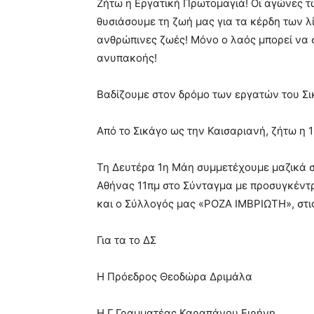
Ζήτω η Εργατική Πρωτομαγιά! Οι αγώνες τ
θυσιάσουμε τη ζωή μας για τα κέρδη των λί
ανθρώπινες ζωές! Μόνο ο λαός μπορεί να σ
ανυπακοής!
Βαδίζουμε στον δρόμο των εργατών του Σι
Από το Σικάγο ως την Καισαριανή, ζήτω η 1
Τη Δευτέρα 1η Μάη συμμετέχουμε μαζικά 
Αθήνας 11πμ στο Σύνταγμα με προσυγκέντ
και ο Σύλλογός μας «ΡΟΖΑ ΙΜΒΡΙΩΤΗ», στις
Για τα το ΔΣ
Η Πρόεδρος Θεοδώρα Δριμάλα
Η Γ.Γραμματέας Καραπάνου Ειρήνη