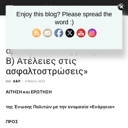
Enjoy this blog? Please spread the
word :)
Αρχική
ΒΥΡΩΝΑΣ
Ανακοινώσεις - Δελτία τύπου
ΒΥΡΩΝΑΣ
Ανακοινώσεις - Δελτία τύπου
Δημοφιλή άρθρα
Τα νέα της Πόλης
Ενάργεια: Α) Αίτημα για
άμεση επισκευή ρείθρων.
Β) Ατέλειες στις
ασφαλτοστρώσεις»
Από
Δ&Π
-
4 Μαΐου 2023
blonde
ΑΙΤΗΣΗ και ΕΡΩΤΗΣΗ
lesbians
very
της Ένωσης Πολιτών με την ονομασία «Ενάργεια»
hot
cam
show.
ΠΡΟΣ
desi
xxx