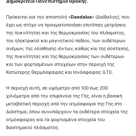
Δημοκρίτειο Πανεπιστήμιο Θράκης.
brandi
lyons
Πρόκειται για την αποστολή «
Daedalus
» (Δαίδαλος), που
teaches
έχει ως στόχο να πραγματοποιήσει επιτόπιες μετρήσεις
you
the
της πυκνότητας και της θερμοκρασίας του πλάσματος,
meaning
του ηλεκτρικού και μαγνητικού πεδίου, των ουδέτερων
of
ανέμων, της ολίσθησης ιόντων, καθώς και της σύστασης,
pain.
της πυκνότητας και της θερμοκρασίας των ουδέτερων
pornhun
hd
και των φορτισμένων στοιχείων στην περιοχή της
porn
Κατώτερης Θερμόσφαιρας και Ιονόσφαιρας (LTI).
Η περιοχή αυτή, σε υψόμετρο από 100 έως 200
χιλιόμετρα από την επιφάνεια της Γης, είναι η βασική
μεταβατική περιοχή από την ατμόσφαιρα της Γης στο
Διάστημα, όπου συνυπάρχουν τα ουδέτερα στοιχεία της
ατμόσφαιρας και τα φορτισμένα στοιχεία του
διαστημικού πλάσματος.