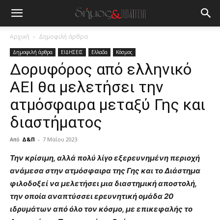
Αρχική
Δημοφιλή άρθρα
Δημοφιλή άρθρα
ΕΙΔΗΣΕΙΣ
Ελλαδα
Κόσμος
Δορυφόρος από ελληνικό
ΑΕΙ θα μελετήσει την
ατμόσφαιρα μεταξύ Γης και
διαστήματος
Από
Δ&Π
-
7 Μαΐου 2023
blonde
Την κρίσιμη, αλλά πολύ λίγο εξερευνημένη περιοχή
lesbians
ανάμεσα στην ατμόσφαιρα της Γης και το Διάστημα
very
φιλοδοξεί να μελετήσει μια διαστημική αποστολή,
hot
την οποία αναπτύσσει ερευνητική ομάδα 20
cam
show.
ιδρυμάτων από όλο τον κόσμο, με επικεφαλής το
desi
xxx