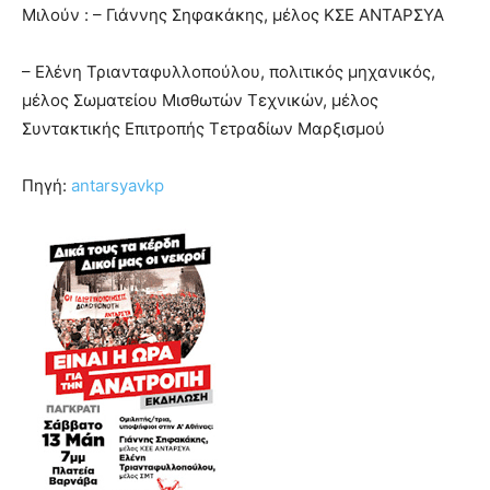
show.
Μιλούν : – Γιάννης Σηφακάκης, μέλος ΚΣΕ ΑΝΤΑΡΣΥΑ
desi
xxx
brandi
– Ελένη Τριανταφυλλοπούλου, πολιτικός μηχανικός,
lyons
μέλος Σωματείου Μισθωτών Τεχνικών, μέλος
teaches
Συντακτικής Επιτροπής Τετραδίων Μαρξισμού
you
the
meaning
Πηγή:
antarsyavkp
of
pain.
pornhun
hd
porn