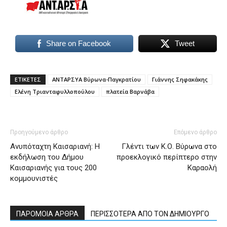
Share on Facebook
Tweet
ΕΤΙΚΕΤΕΣ
ΑΝΤΑΡΣΥΑ Βύρωνα-Παγκρατίου
Γιάννης Σηφακάκης
Ελένη Τριανταφυλλοπούλου
πλατεία Βαρνάβα
Προηγούμενο άρθρο
Επόμενο άρθρο
Ανυπόταχτη Καισαριανή: Η
Γλέντι των Κ.Ο. Βύρωνα στο
εκδήλωση του Δήμου
προεκλογικό περίπτερο στην
Καισαριανής για τους 200
Καραολή
κομμουνιστές
ΠΑΡΟΜΟΙΑ ΑΡΘΡΑ
ΠΕΡΙΣΣΟΤΕΡΑ ΑΠΟ ΤΟΝ ΔΗΜΙΟΥΡΓΟ