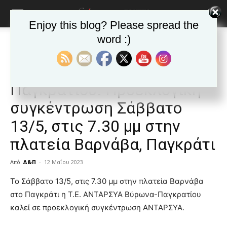
Enjoy this blog? Please spread the
word :)
Αρχική
ΒΥΡΩΝΑΣ
Ανακοινώσεις - Δελτία τύπου
ΒΥΡΩΝΑΣ
Ανακοινώσεις - Δελτία τύπου
Δημοφιλή άρθρα
ΑΝΤΑΡΣΥΑ Βύρωνα
Παγκρατίου: Προεκλογική
συγκέντρωση Σάββατο
13/5, στις 7.30 μμ στην
πλατεία Βαρνάβα, Παγκράτι
Από
Δ&Π
-
12 Μαΐου 2023
blonde
Το Σάββατο 13/5, στις 7.30 μμ στην πλατεία Βαρνάβα
lesbians
στο Παγκράτι η Τ.Ε. ΑΝΤΑΡΣΥΑ Βύρωνα-Παγκρατίου
very
καλεί σε προεκλογική συγκέντρωση ΑΝΤΑΡΣΥΑ.
hot
cam