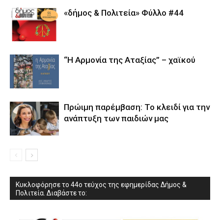
«δήμος & Πολιτεία» Φύλλο #44
“Η Αρμονία της Αταξίας” – χαϊκού
Πρώιμη παρέμβαση: Το κλειδί για την
ανάπτυξη των παιδιών µας
Κυκλοφόρησε το 44ο τεύχος της εφημερίδας Δήμος &
Πολιτεία. Διαβάστε το: