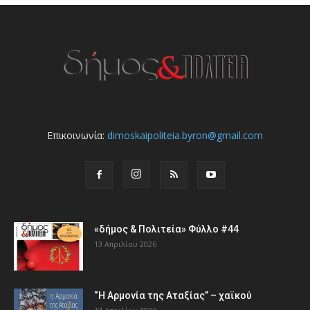
Επικοινωνία:
dimoskaipoliteia.byron@gmail.com
«δήμος & Πολιτεία» Φύλλο #44
13 Απριλίου 2026
“Η Αρμονία της Αταξίας” – χαϊκού