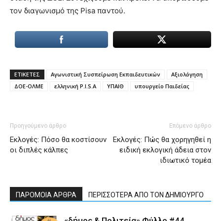
τον διαγωνισμό της Pisa παντού.
ΕΤΙΚΕΤΕΣ
Αγωνιστική Συσπείρωση Εκπαιδευτικών
Αξιολόγηση
ΔΟΕ-ΟΛΜΕ
ελληνική P.I.S.A
ΥΠΑΙΘ
υπουργείο Παιδείας
Προηγούμενο άρθρο
Επόμενο άρθρο
Εκλογές: Πόσο θα κοστίσουν
Εκλογές: Πώς θα χορηγηθεί η
οι διπλές κάλπες
ειδική εκλογική άδεια στον
ιδιωτικό τομέα
ΠΑΡΟΜΟΙΑ ΑΡΘΡΑ
ΠΕΡΙΣΣΟΤΕΡΑ ΑΠΟ ΤΟΝ ΔΗΜΙΟΥΡΓΟ
«δήμος & Πολιτεία» Φύλλο #44