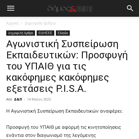
Αρχική
Δημοφιλή άρθρα
Δημοφιλή άρθρα
ΕΙΔΗΣΕΙΣ
Ελλαδα
Αγωνιστική Συσπείρωση
Εκπαιδευτικών: Προσφυγή
του ΥΠΑΙΘ για τις
κακόφημες κακόφημες
εξετάσεις P.I.S.A.
Από
Δ&Π
-
14 Μαΐου 2023
blonde
Η Αγωνιστική Συσπείρωση Εκπαιδευτικών αναφέρει:
lesbians
very
Προσφυγή του ΥΠΑΙΘ με αφορμή τις κινητοποίησεις
hot
ενάντια στον διαγωνισμό της λεγόμενης
cam