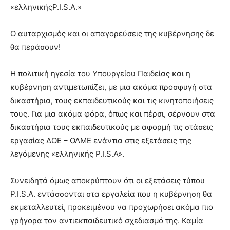
show.
«ελληνικήςP.I.S.A.»
desi
xxx
brandi
Ο αυταρχισμός και οι απαγορεύσεις της κυβέρνησης δε
lyons
θα περάσουν!
teaches
you
the
Η πολιτική ηγεσία του Υπουργείου Παιδείας και η
meaning
κυβέρνηση αντιμετωπίζει, με μια ακόμα προσφυγή στα
of
δικαστήρια, τους εκπαιδευτικούς και τις κινητοποιήσεις
pain.
τους. Για μια ακόμα φόρα, όπως και πέρσι, σέρνουν στα
pornhun
hd
δικαστήρια τους εκπαιδευτικούς με αφορμή τις στάσεις
porn
εργασίας ΔΟΕ – ΟΛΜΕ ενάντια στις εξετάσεις της
λεγόμενης «ελληνικής P.I.S.A».
Συνειδητά όμως αποκρύπτουν ότι οι εξετάσεις τύπου
P.I.S.A. εντάσσονται στα εργαλεία που η κυβέρνηση θα
εκμεταλλευτεί, προκειμένου να προχωρήσει ακόμα πιο
γρήγορα τον αντιεκπαιδευτικό σχεδιασμό της. Καμία