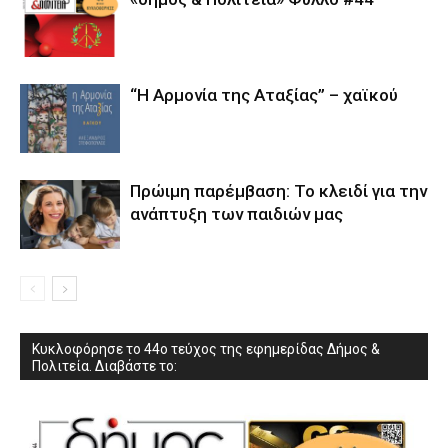
“Η Αρμονία της Αταξίας” – χαϊκού
Πρώιμη παρέμβαση: Το κλειδί για την
ανάπτυξη των παιδιών µας
Κυκλοφόρησε το 44ο τεύχος της εφημερίδας Δήμος &
Πολιτεία. Διαβάστε το: