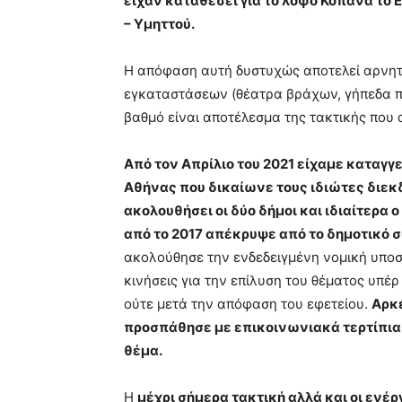
είχαν καταθέσει για το λόφο Κοπανά το 
– Υμηττού.
Η απόφαση αυτή δυστυχώς αποτελεί αρνητ
εγκαταστάσεων (θέατρα βράχων, γήπεδα π
βαθμό είναι αποτέλεσμα της τακτικής που 
Από τον Απρίλιο του 2021 είχαμε καταγγε
Αθήνας που δικαίωνε τους ιδιώτες διεκ
ακολουθήσει οι δύο δήμοι και ιδιαίτερα 
από το 2017 απέκρυψε από το δημοτικό 
ακολούθησε την ενδεδειγμένη νομική υποστ
κινήσεις για την επίλυση του θέματος υπέρ
ούτε μετά την απόφαση του εφετείου.
Αρκ
προσπάθησε με επικοινωνιακά τερτίπια 
θέμα.
Η
μέχρι σήμερα τακτική αλλά και οι ενέ