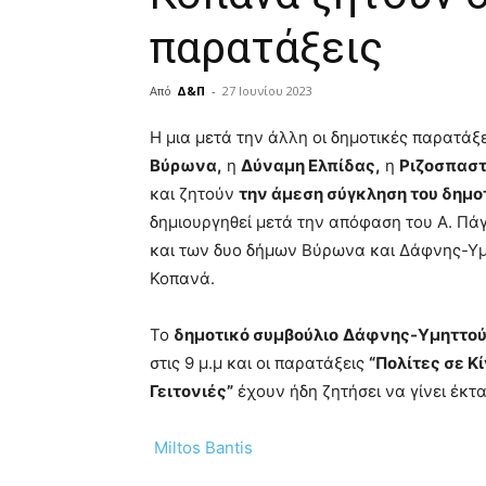
παρατάξεις
Από
Δ&Π
-
27 Ιουνίου 2023
blonde
Η μια μετά την άλλη οι δημοτικές παρατάξ
lesbians
Βύρωνα,
η
Δύναμη Ελπίδας,
η
Ριζοσπαστ
very
και ζητούν
την άμεση σύγκληση του δημο
hot
cam
δημιουργηθεί μετά την απόφαση του Α. Πάγ
show.
desi
και των δυο δήμων Βύρωνα και Δάφνης-Υμη
xxx
Κοπανά.
brandi
lyons
Το
δημοτικό συμβούλιο
Δάφνης-Υμηττο
teaches
you
στις 9 μ.μ και οι παρατάξεις
“Πολίτες σε Κ
the
Γειτονιές”
έχουν ήδη ζητήσει να γίνει έκτ
meaning
of
Miltos Bantis
pain.
pornhun