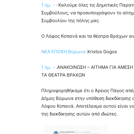
hd
1 ημ.
·
·
Καλούμε όλες τις Δημοτικές Παρατ
porn
Συμβούλους, να προσυπογράψουν το αίτημα
Συμβουλίου της πόλης μας.
Ο Λόφος Κοπανά και τα θέατρα Βράχων α
ΝΕΑ ΕΠΟΧΗ Βύρωνα
Xristos Gogos
1 ημ.
· .ΑΝΑΚΟΙΝΩΣΗ – ΑΙΤΗΜΑ ΓΙΑ ΑΜΕΣ
ΤΑ ΘΕΑΤΡΑ ΒΡΑΧΩΝ
Πληροφορηθήκαμε ότι ο Άρειος Πάγος απέρ
Δήμος Βύρωνα στην υπόθεση διεκδίκησης 
Λόφου Κοπανά. Αποτέλεσμα αυτού είναι να
της διεκδίκησης αυτών από ιδιώτες.