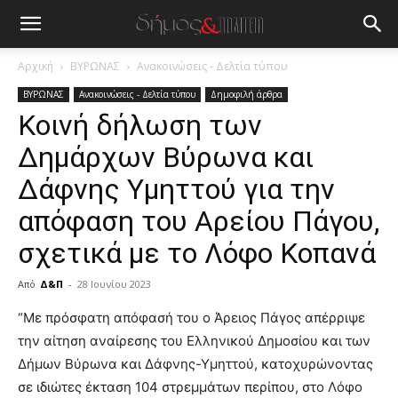
Αρχική
ΒΥΡΩΝΑΣ
Ανακοινώσεις - Δελτία τύπου
ΒΥΡΩΝΑΣ
Ανακοινώσεις - Δελτία τύπου
Δημοφιλή άρθρα
Κοινή δήλωση των
Δημάρχων Βύρωνα και
Δάφνης Υμηττού για την
απόφαση του Αρείου Πάγου,
σχετικά με το Λόφο Κοπανά
Από
Δ&Π
-
28 Ιουνίου 2023
blonde
“Με πρόσφατη απόφασή του ο Άρειος Πάγος απέρριψε
lesbians
την αίτηση αναίρεσης του Ελληνικού Δημοσίου και των
very
Δήμων Βύρωνα και Δάφνης-Υμηττού, κατοχυρώνοντας
hot
σε ιδιώτες έκταση 104 στρεμμάτων περίπου, στο Λόφο
cam