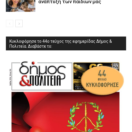
ανάπτυξη των παιδιών µας
Κυκλοφόρησε το 44ο τεύχος της εφημερίδας Δήμος &
Πολιτεία. Διαβάστε το: