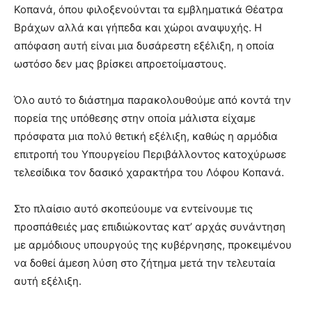
show.
Κοπανά, όπου φιλοξενούνται τα εμβληματικά Θέατρα
desi
xxx
Βράχων αλλά και γήπεδα και χώροι αναψυχής. Η
brandi
απόφαση αυτή είναι μια δυσάρεστη εξέλιξη, η οποία
lyons
ωστόσο δεν μας βρίσκει απροετοίμαστους.
teaches
you
the
Όλο αυτό το διάστημα παρακολουθούμε από κοντά την
meaning
πορεία της υπόθεσης στην οποία μάλιστα είχαμε
of
πρόσφατα μια πολύ θετική εξέλιξη, καθώς η αρμόδια
pain.
επιτροπή του Υπουργείου Περιβάλλοντος κατοχύρωσε
pornhun
hd
τελεσίδικα τον δασικό χαρακτήρα του Λόφου Κοπανά.
porn
Στο πλαίσιο αυτό σκοπεύουμε να εντείνουμε τις
προσπάθειές μας επιδιώκοντας κατ’ αρχάς συνάντηση
με αρμόδιους υπουργούς της κυβέρνησης, προκειμένου
να δοθεί άμεση λύση στο ζήτημα μετά την τελευταία
αυτή εξέλιξη.