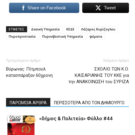
Share on Facebook
Tweet
ΕΤΙΚΕΤΕΣ
Δασική Υπηρεσία
ΚΕΔΕ
Λάζαρος Κυρίζογλου
Πυροπροστασία
Πυροσβεστική Υπηρεσία
ψέματα
Προηγούμενο άρθρο
Επόμενο άρθρο
Βύρωνας: Πίτμπουλ
ΣΧΟΛΙΟ ΤΩΝ Κ.Ο.
κατασπάραξαν 60χρονη
ΚΑΙΣΑΡΙΑΝΗΣ ΤΟΥ ΚΚΕ για
την ΑΝΑΚΟΙΝΩΣΗ του ΣΥΡΙΖΑ
ΠΑΡΟΜΟΙΑ ΑΡΘΡΑ
ΠΕΡΙΣΣΟΤΕΡΑ ΑΠΟ ΤΟΝ ΔΗΜΙΟΥΡΓΟ
«δήμος & Πολιτεία» Φύλλο #44