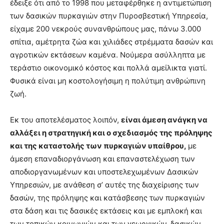
έδειξε ότι από το 1998 που μεταφέρθηκε η αντιμετώπιση
των δασικών πυρκαγιών στην Πυροσβεστική Υπηρεσία,
είχαμε 200 νεκρούς συνανθρώπους μας, πάνω 3.000
σπίτια, αμέτρητα ζώα και χιλιάδες στρέμματα δασών και
αγροτικών εκτάσεων καμένα. Νούμερα ασύλληπτα με
τεράστιο οικονομικό κόστος και πολλά αμείλικτα γιατί.
Φυσικά είναι μη κοστολογήσιμη η πολύτιμη ανθρώπινη
ζωή.
Εκ του αποτελέσματος λοιπόν,
είναι άμεση ανάγκη να
αλλάξει η στρατηγική και ο σχεδιασμός της πρόληψης
και της καταστολής των πυρκαγιών υπαίθρου,
με
άμεση επαναδιοργάνωση και επαναστελέχωση των
αποδιοργανωμένων και υποστελεχωμένων Δασικών
Υπηρεσιών, με ανάθεση σ’ αυτές της διαχείρισης των
δασών, της πρόληψης και κατάσβεσης των πυρκαγιών
στα δάση και τις δασικές εκτάσεις και με εμπλοκή και
των τοπικών κοινωνιών και των γεωργικών, δασικών