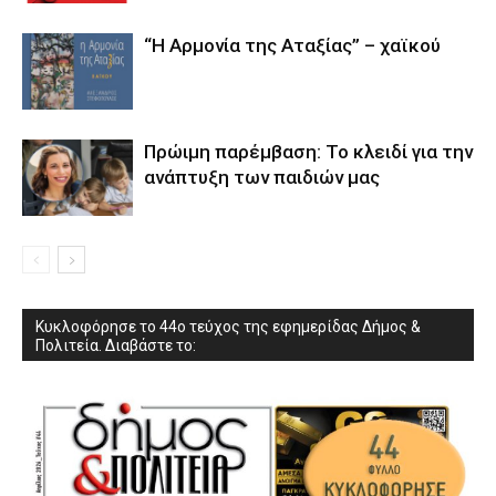
“Η Αρμονία της Αταξίας” – χαϊκού
Πρώιμη παρέμβαση: Το κλειδί για την
ανάπτυξη των παιδιών µας
Κυκλοφόρησε το 44ο τεύχος της εφημερίδας Δήμος &
Πολιτεία. Διαβάστε το: