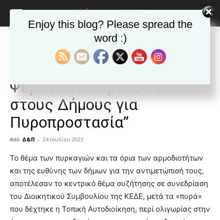
Enjoy this blog? Please spread the
word :)
Αρχική
ΕΙΔΗΣΕΙΣ
Αυτοδιοίκηση
ΕΙΔΗΣΕΙΣ
Αυτοδιοίκηση
Δημοφιλή άρθρα
“Άδικες οι κατηγορίες –
Ψέματα τα περί 150 εκ. €
στους Δήμους για
Πυροπροστασία”
Από
Δ&Π
-
24 Ιουλίου 2023
blonde
Το θέμα των πυρκαγιών και τα όρια των αρμοδιοτήτων
lesbians
και της ευθύνης των δήμων για την αντιμετώπισή τους,
very
αποτέλεσαν το κεντρικό θέμα συζήτησης σε συνεδρίαση
hot
του Διοικητικού Συμβουλίου της ΚΕΔΕ, μετά τα «πυρά»
cam
show.
που δέχτηκε η Τοπική Αυτοδιοίκηση, περί ολιγωρίας στην
desi
xxx