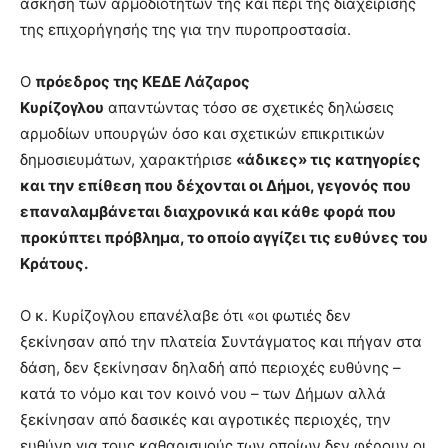
άσκηση των αρμοδιοτήτων της και περί της διαχείρισης
brandi
της επιχορήγησής της για την πυροπροστασία.
lyons
teaches
Ο
πρόεδρος της ΚΕΔΕ Λάζαρος
you
the
Κυρίζογλου
απαντώντας τόσο σε σχετικές δηλώσεις
meaning
αρμοδίων υπουργών όσο και σχετικών επικριτικών
of
δημοσιευμάτων, χαρακτήρισε
«άδικες» τις κατηγορίες
pain.
και την επίθεση που δέχονται οι Δήμοι, γεγονός που
pornhun
hd
επαναλαμβάνεται διαχρονικά και κάθε φορά που
porn
προκύπτει πρόβλημα, το οποίο αγγίζει τις ευθύνες του
Κράτους.
Ο κ. Κυρίζογλου επανέλαβε ότι «οι φωτιές δεν
ξεκίνησαν από την πλατεία Συντάγματος και πήγαν στα
δάση, δεν ξεκίνησαν δηλαδή από περιοχές ευθύνης –
κατά το νόμο και τον κοινό νου – των Δήμων αλλά
ξεκίνησαν από δασικές και αγροτικές περιοχές, την
ευθύνη για τους καθαρισμούς των οποίων δεν φέρουν οι