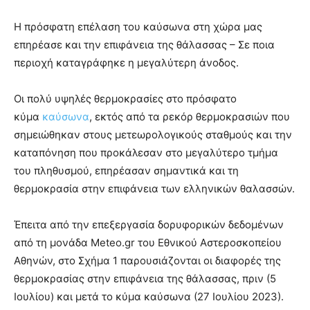
lyons
teaches
Η πρόσφατη επέλαση του καύσωνα στη χώρα μας
you
επηρέασε και την επιφάνεια της θάλασσας – Σε ποια
the
meaning
περιοχή καταγράφηκε η μεγαλύτερη άνοδος.
of
pain.
Οι πολύ υψηλές θερμοκρασίες στο πρόσφατο
pornhun
κύμα
καύσωνα
, εκτός από τα ρεκόρ θερμοκρασιών που
hd
porn
σημειώθηκαν στους μετεωρολογικούς σταθμούς και την
καταπόνηση που προκάλεσαν στο μεγαλύτερο τμήμα
του πληθυσμού, επηρέασαν σημαντικά και τη
θερμοκρασία στην επιφάνεια των ελληνικών θαλασσών.
Έπειτα από την επεξεργασία δορυφορικών δεδομένων
από τη μονάδα Meteo.gr του Εθνικού Αστεροσκοπείου
Αθηνών, στο Σχήμα 1 παρουσιάζονται οι διαφορές της
θερμοκρασίας στην επιφάνεια της θάλασσας, πριν (5
Ιουλίου) και μετά το κύμα καύσωνα (27 Ιουλίου 2023).