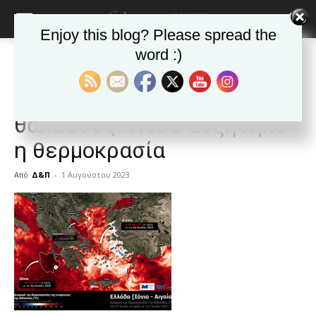
Enjoy this blog? Please spread the
word :)
Αρχική
Δημοφιλή άρθρα
Δημοφιλή άρθρα
ΕΙΔΗΣΕΙΣ
Ελλαδα
Καύσωνας και ελληνικές
θάλασσες: Πόσο αυξήθηκε
η θερμοκρασία
Από
Δ&Π
-
1 Αυγούστου 2023
blonde
lesbians
very
hot
cam
show.
desi
xxx
brandi