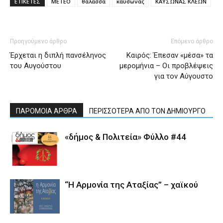
ΕΤΙΚΕΤΕΣ
METEO
θάλασσα
καύσωνας
ΚΑΥΣΩΝΑΣ ΚΛΕΩΝ
Προηγούμενο άρθρο
Επόμενο άρθρο
Έρχεται η διπλή πανσέληνος
Καιρός: Έπεσαν «μέσα» τα
του Αυγούστου
μερομήνια – Οι προβλέψεις
για τον Αύγουστο
ΠΑΡΟΜΟΙΑ ΑΡΘΡΑ
ΠΕΡΙΣΣΟΤΕΡΑ ΑΠΟ ΤΟΝ ΔΗΜΙΟΥΡΓΟ
«δήμος & Πολιτεία» Φύλλο #44
“Η Αρμονία της Αταξίας” – χαϊκού