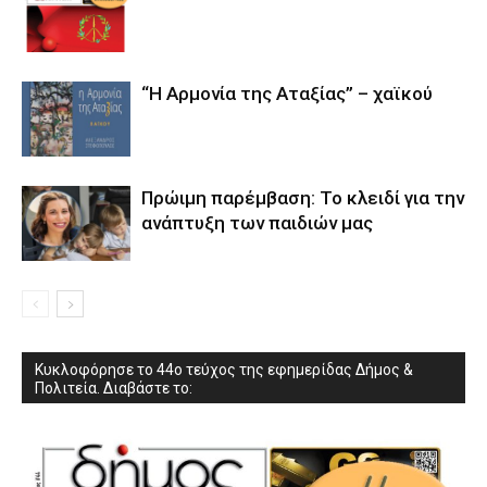
“Η Αρμονία της Αταξίας” – χαϊκού
Πρώιμη παρέμβαση: Το κλειδί για την
ανάπτυξη των παιδιών µας
Κυκλοφόρησε το 44ο τεύχος της εφημερίδας Δήμος &
Πολιτεία. Διαβάστε το: