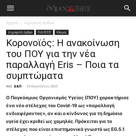
Αρχική
Δημοφιλή άρθρα
Δημοφιλή άρθρα
ΕΙΔΗΣΕΙΣ
Κόσμος
Κορονοϊός: Η ανακοίνωση
του ΠΟΥ για την νέα
παραλλαγή Eris – Ποια τα
συμπτώματα
Από
Δ&Π
-
16 Αυγούστου 2023
blonde
Ο Παγκόσμιος Οργανισμός Υγείας (ΠΟΥ) χαρακτήρισε
lesbians
ένα νέο στέλεχος του Covid-19 ως «παραλλαγή
very
ενδιαφέροντος», αν και ο κίνδυνος για τη δημόσια
hot
υγεία έχει κριθεί ως χαμηλός. Πρόκειται για το
cam
show.
στέλεχος που είναι επιστημονικά γνωστό ως EG.5.1
desi
xxx