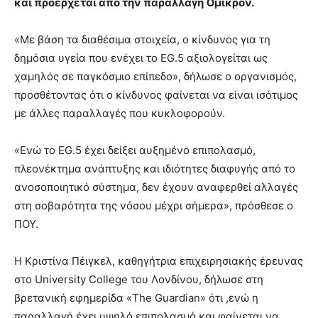
και προέρχεται από την παραλλαγή Όμικρον.
brandi
lyons
«Με βάση τα διαθέσιμα στοιχεία, ο κίνδυνος για τη
teaches
δημόσια υγεία που ενέχει το EG.5 αξιολογείται ως
you
the
χαμηλός σε παγκόσμιο επίπεδο», δήλωσε ο οργανισμός,
meaning
προσθέτοντας ότι ο κίνδυνος φαίνεται να είναι ισότιμος
of
με άλλες παραλλαγές που κυκλοφορούν.
pain.
pornhun
hd
«Ενώ το EG.5 έχει δείξει αυξημένο επιπολασμό,
porn
πλεονέκτημα ανάπτυξης και ιδιότητες διαφυγής από το
ανοσοποιητικό σύστημα, δεν έχουν αναφερθεί αλλαγές
στη σοβαρότητα της νόσου μέχρι σήμερα», πρόσθεσε ο
ΠΟΥ.
Η Κριστίνα Πέιγκελ, καθηγήτρια επιχειρησιακής έρευνας
στο University College του Λονδίνου, δήλωσε στη
βρετανική εφημερίδα «The Guardian» ότι ,ενώ η
παραλλαγή έχει υψηλό επιπολασμό και φαίνεται να