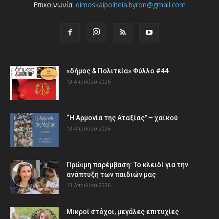
Επικοινωνία:
dimoskaipoliteia.byron@gmail.com
«δήμος & Πολιτεία» Φύλλο #44
13 Απριλίου 2026
“Η Αρμονία της Αταξίας” – χαϊκού
13 Απριλίου 2026
Πρώιμη παρέμβαση: Το κλειδί για την
ανάπτυξη των παιδιών µας
13 Απριλίου 2026
Μικροί στόχοι, μεγάλες επιτυχίες