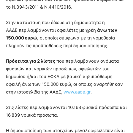
hot
το Ν.3943/2011 & Ν.4410/2016.
cam
show.
desi
xxx
Στην κατάσταση που έδωσε στη δημοσιότητα η
brandi
ΑΑΔΕ περιλαμβάνονται οφειλέτες με χρέη
άνω των
lyons
150.000 ευρώ,
οι οποίοι σύμφωνα με τη νομοθεσία
teaches
πληρούν τις προϋποθέσεις περί δημοσιοποίησης.
you
the
meaning
Πρόκειται για 2 λίστες
που περιλαμβάνουν ονόματα
of
φυσικών και νομικών προσώπων, οφειλετών του
pain.
δημοσίου ή/και του ΕΦΚΑ με βασική ληξιπρόθεσμη
pornhun
hd
οφειλή άνω των 150.000 ευρώ, οι οποίες αναρτήθηκαν
porn
στην ιστοσελίδα της ΑΑΔΕ,
www.aade.gr
.
Στις λίστες περιλαμβάνονται 10.168 φυσικά πρόσωπα και
16.839 νομικά πρόσωπα.
Η δημοσιοποίηση των στοιχείων μεγαλοοφειλετών είναι