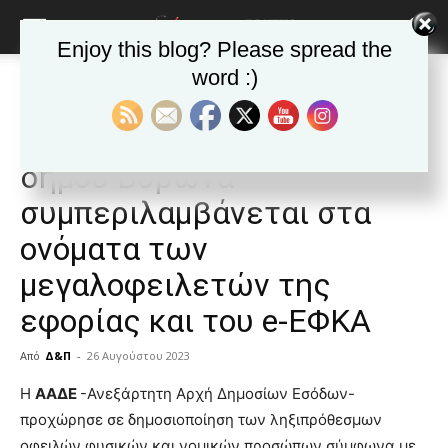
Enjoy this blog? Please spread the
word :)
Αρχική
Δημοφιλή άρθρα
Δημοφιλή άρθρα
ΒΥΡΩΝΑΣ
Τα νέα της Πόλης
Δημοτική σύμβουλος του
δήμου Βύρωνα
συμπεριλαμβάνεται στα
ονόματα των
μεγαλοφειλετών της
εφορίας και του e-ΕΦΚΑ
Από
Δ&Π
-
26 Αυγούστου 2023
blonde
Η
ΑΑΔΕ
-Ανεξάρτητη Αρχή Δημοσίων Εσόδων-
lesbians
προχώρησε σε δημοσιοποίηση των ληξιπρόθεσμων
very
οφειλών φυσικών και νομικών προσώπων σύμφωνα με