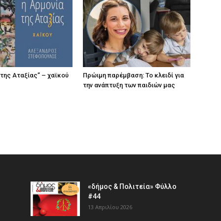
 της Αταξίας” – χαϊκού
Πρώιμη παρέμβαση: Το κλειδί για
την ανάπτυξη των παιδιών µας
«δήμος & Πολιτεία» Φύλλο
#44
13 Απριλίου 2026