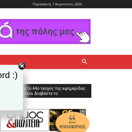
Παρασκευή, 7 Αυγούστου, 2026
rd :)
Κυκλοφόρησε το 44ο τεύχος της εφημερίδας
Δήμος & Πολιτεία. Διαβάστε το: