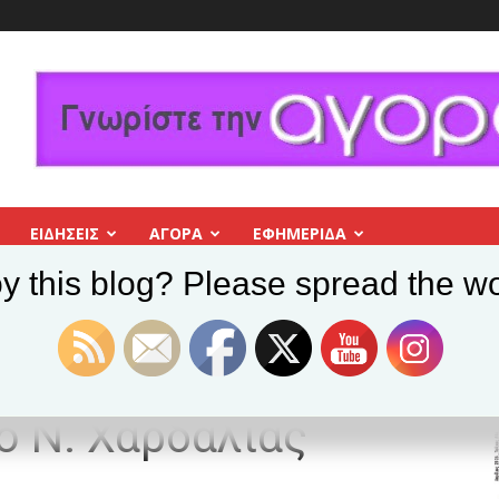
ΕΙΔΗΣΕΙΣ
ΑΓΟΡΑ
ΕΦΗΜΕΡΊΔΑ
y this blog? Please spread the wo
ουργός Εθνικής Άμυνας ο Ν. Χαρδαλιάς
ό υφυπουργός
ο Ν. Χαρδαλιάς