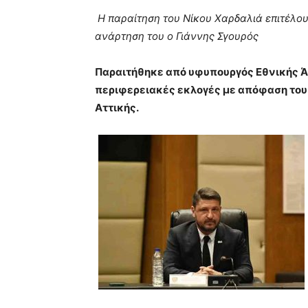
blonde
Η παραίτηση του Νίκου Χαρδαλιά επιτέλου
lesbians
ανάρτηση του ο Γιάννης Σγουρός
very
hot
cam
Παραιτήθηκε από υφυπουργός Εθνικής Άμυ
show.
desi
περιφερειακές εκλογές με απόφαση του
xxx
Αττικής.
brandi
lyons
teaches
you
the
meaning
of
pain.
pornhun
hd
porn