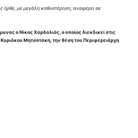
ς ήρθε, με μεγάλη καθυστέρηση, αναφέρει σε
νας ο Νίκος Χαρδαλιάς, ο οποίος διεκδικεί στις
 Κυριάκου Μητσοτάκη, την θέση του Περιφερειάρχη