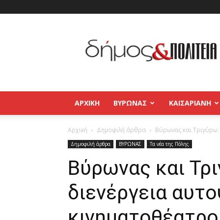
Δήμος
και
Πολιτεία
Βύρωνας
–
Καισαριανή
–
ΑΡΧΙΚΉ
ΒΥΡΩΝΑΣ
ΚΑΙΣΑΡΙΑΝΗ
Παγκράτι
Αρχική
Δημοφιλή άρθρα
Βύρωνας και Τριγύρω:
Δημοφιλή άρθρα
ΒΥΡΩΝΑΣ
Τα νέα της Πόλης
Βύρωνας και Τρι
διενέργεια αυτο
κινηματοθέατρο