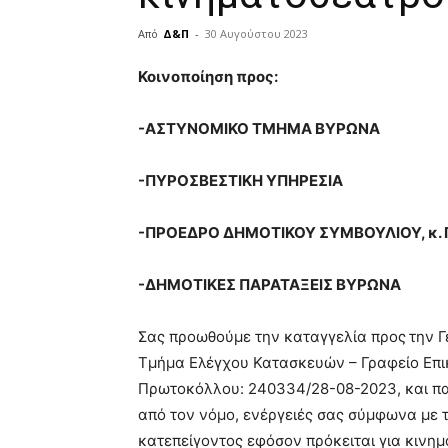
Από
Δ&Π
-
30 Αυγούστου 2023
blonde
Κοινοποίηση προς:
lesbians
very
-ΑΣΤΥΝΟΜΙΚΟ ΤΜΗΜΑ ΒΥΡΩΝΑ
hot
cam
show.
desi
-ΠΥΡΟΣΒΕΣΤΙΚΗ ΥΠΗΡΕΣΙΑ
xxx
brandi
-ΠΡΟΕΔΡΟ ΔΗΜΟΤΙΚΟΥ ΣΥΜΒΟΥΛΙΟΥ, κ. Γ
lyons
teaches
you
-ΔΗΜΟΤΙΚΕΣ ΠΑΡΑΤΑΞΕΙΣ ΒΥΡΩΝΑ
the
meaning
Σας προωθούμε την καταγγελία προς
την 
of
Τμήμα Ελέγχου Κατασκευών – Γραφείο Επι
pain.
pornhun
Πρωτοκόλλου: 240334/28-08-2023, και παρ
hd
από τον νόμο, ενέργειές σας σύμφωνα με τ
porn
κατεπείγοντος εφόσον πρόκειται για κινη