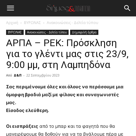
Αρχική
ΒΥΡΩΝΑΣ
Ανακοινώσεις - Δελτία τύπου
ΒΥΡΩΝΑΣ
Ανακοινώσεις - Δελτία τύπου
Δημοφιλή άρθρα
ΑΡΠΑ – ΡΕΚ: Πρόσκληση
για το γλέντι μας στις 23/9,
9:00 μμ, στη Λαμπηδόνα
Από
Δ&Π
-
22 Σεπτεμβρίου 2023
blonde
Σας περιμένουμε όλες και όλους να περάσουμε μια
lesbians
όμορφη βραδιά μαζί με φίλους και συναγωνιστές
very
μας.
hot
Είσοδος ελεύθερη.
cam
show.
desi
xxx
Οι εισπράξεις
από το μπαρ και τα φαγητά που θα
brandi
μαγειρέψουμε θα δοθούν για να τα βγάλουμε πέρα με