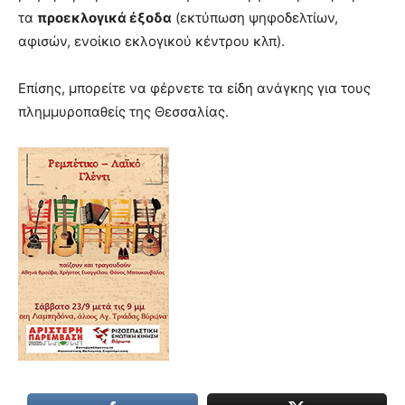
lyons
τα
προεκλογικά έξοδα
(εκτύπωση ψηφοδελτίων,
teaches
αφισών, ενοίκιο εκλογικού κέντρου κλπ).
you
the
meaning
Επίσης, μπορείτε να φέρνετε τα είδη ανάγκης για τους
of
πλημμυροπαθείς της Θεσσαλίας.
pain.
pornhun
hd
porn