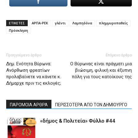
ΕΤΙΚΕΤΕΣ
ΑΡΠΑ-ΡΕΚ
γλέντι
Λαμπηδόνα
πλημμυροπαθείς
Πρόσκληση
Προηγούμενο άρθρο
Επόμενο άρθρο
Δημ. Ενότητα Βύρωνα:
Ο Βύρωνας είναι πράγματι μια
Ανόρθωση φρεατίων
βιώσιμη, φιλική και έξυπνη
προλαβαίνετε να κάνετε κ.
πόλη για τους κατοίκους της
Δήμαρχε πριν τις εκλογές;
ΠΑΡΟΜΟΙΑ ΑΡΘΡΑ
ΠΕΡΙΣΣΟΤΕΡΑ ΑΠΟ ΤΟΝ ΔΗΜΙΟΥΡΓΟ
«δήμος & Πολιτεία» Φύλλο #44