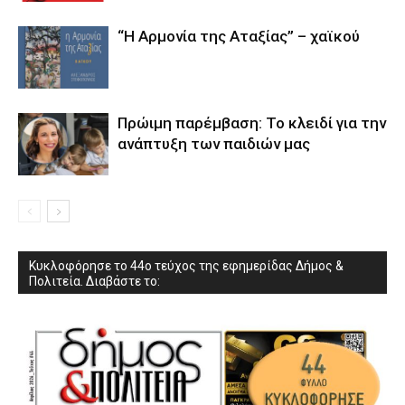
“Η Αρμονία της Αταξίας” – χαϊκού
Πρώιμη παρέμβαση: Το κλειδί για την
ανάπτυξη των παιδιών µας
Κυκλοφόρησε το 44ο τεύχος της εφημερίδας Δήμος &
Πολιτεία. Διαβάστε το: