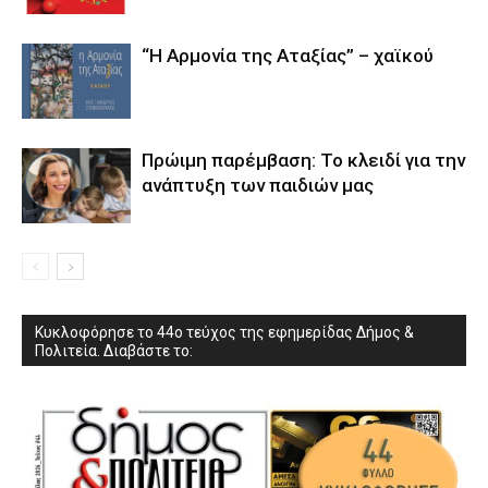
“Η Αρμονία της Αταξίας” – χαϊκού
Πρώιμη παρέμβαση: Το κλειδί για την
ανάπτυξη των παιδιών µας
Κυκλοφόρησε το 44ο τεύχος της εφημερίδας Δήμος &
Πολιτεία. Διαβάστε το: