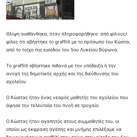
show.
desi
xxx
brandi
lyons
teaches
Θλίψη αισθάνθηκα, όταν πληροφορήθηκα από φίλους/
you
φίλες ότι σβήστηκε το graffiiti με το πρόσωπο του Κώστα,
the
meaning
από το τοίχο της εισόδου του 5ου Λυκείου Βύρωνα.
of
pain.
Το graffiiti σβήστηκε πιθανά με την υπόδειξη ή την
pornhun
ανοχή της δημοτικής αρχής και της διεύθυνσης του
hd
porn
σχολείου
Ο Κώστας ήταν ένας νεαρός μαθητής του σχολείου που
άφησε την τελευταία του πνοή σε τροχαίο.
Ο Κώστας ήταν αγαπητός στους συμμαθητές του, οι
οποίοι ως έκφραση αγάπης και μνήμης επιλέξαμε να