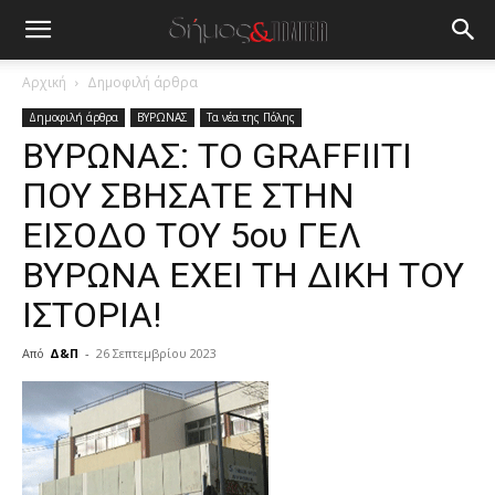
Αρχική
Δημοφιλή άρθρα
Δημοφιλή άρθρα
ΒΥΡΩΝΑΣ
Τα νέα της Πόλης
ΒΥΡΩΝΑΣ: ΤΟ GRAFFIITI
ΠΟΥ ΣΒΗΣΑΤΕ ΣΤΗΝ
ΕΙΣΟΔΟ ΤΟΥ 5ου ΓΕΛ
ΒΥΡΩΝΑ ΕΧΕΙ ΤΗ ΔΙΚΗ ΤΟΥ
ΙΣΤΟΡΙΑ!
Από
Δ&Π
-
26 Σεπτεμβρίου 2023
blonde
lesbians
very
hot
cam