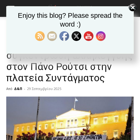
Enjoy this blog? Please spread the
word :)
Αρχική
Δημοφιλή άρθρα
Δημοφιλή άρθρα
ΕΙΔΗΣΕΙΣ
Ελλαδα
Πραγματοποιήθηκε η
συγκέντρωση αλληλεγγύης
στον Πάνο Ρούτσι στην
πλατεία Συντάγματος
Από
Δ&Π
-
29 Σεπτεμβρίου 2025
blonde
lesbians
very
hot
cam
show.
desi
xxx