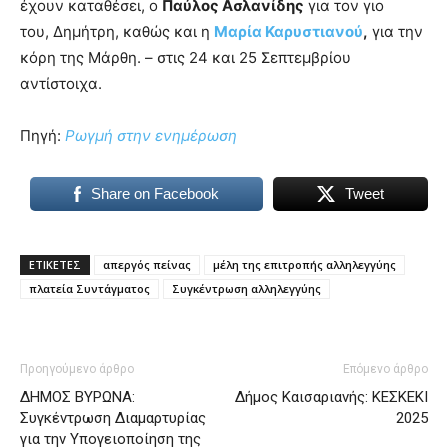
έχουν καταθέσει, ο
Παύλος Ασλανίδης
για τον γιο
του, Δημήτρη, καθώς και η
Μαρία Καρυστιανού
,
για την
κόρη της Μάρθη. – στις 24 και 25 Σεπτεμβρίου
αντίστοιχα.
Πηγή:
Ρωγμή στην ενημέρωση
Share on Facebook
Tweet
ΕΤΙΚΕΤΕΣ
απεργός πείνας
μέλη της επιτροπής αλληλεγγύης
πλατεία Συντάγματος
Συγκέντρωση αλληλεγγύης
Προηγούμενο άρθρο
Επόμενο άρθρο
ΔΗΜΟΣ ΒΥΡΩΝΑ:
Δήμος Καισαριανής: ΚΕΣΚΕΚΙ
Συγκέντρωση Διαμαρτυρίας
2025
για την Υπογειοποίηση της