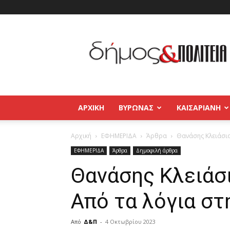
Δήμος
και
Πολιτεία
Βύρωνας
–
Καισαριανή
–
ΑΡΧΙΚΉ
ΒΥΡΩΝΑΣ
ΚΑΙΣΑΡΙΑΝΗ
Παγκράτι
Αρχική
ΕΦΗΜΕΡΙΔΑ
Άρθρα
Θανάσης Κλειάσιο
ΕΦΗΜΕΡΙΔΑ
Άρθρα
Δημοφιλή άρθρα
Θανάσης Κλειάσ
Από τα λόγια στ
Από
Δ&Π
-
4 Οκτωβρίου 2023