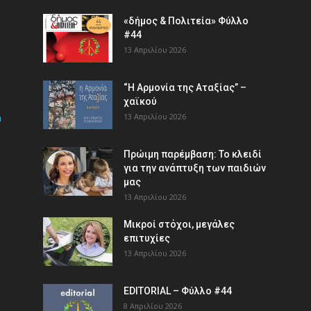
«δήμος & Πολιτεία» Φύλλο
#44
13 Απριλίου 2026
“Η Αρμονία της Αταξίας” –
χαϊκού
m
13 Απριλίου 2026
Πρώιμη παρέμβαση: Το κλειδί
για την ανάπτυξη των παιδιών
µας
13 Απριλίου 2026
Μικροί στόχοι, μεγάλες
επιτυχίες
13 Απριλίου 2026
EDITORIAL – Φύλλο #44
8 Απριλίου 2026