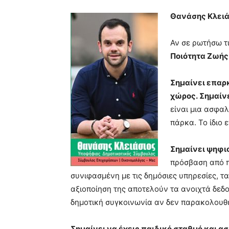
blonde
Θανάσης Κλειά
lesbians
very
hot
Αν σε ρωτήσω τι
cam
Ποιότητα Ζωής
show.
desi
xxx
Σημαίνει επαρ
brandi
χώρος.
Σημαίν
lyons
teaches
είναι μια ασφα
you
πάρκα. Το ίδιο 
the
meaning
Σημαίνει ψηφι
of
pain.
πρόσβαση από π
pornhun
συνιφασμένη με τις δημόσιες υπηρεσίες, τα
hd
αξιοποίηση της αποτελούν τα ανοιχτά δεδομ
porn
δημοτική συγκοινωνία αν δεν παρακολουθεί
Σημαίνει να έχεις παιδικό σταθμό και ασ