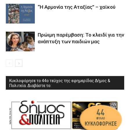
“Η Αρμονία της Αταξίας” – χαϊκού
Πρώιμη παρέμβαση: Το κλειδί για την
ανάπτυξη των παιδιών µας
Κυκλοφόρησε το 44ο τεύχος της εφημερίδας Δήμος &
Πολιτεία. Διαβάστε το: