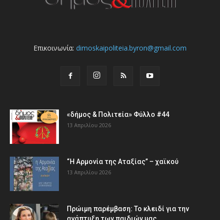
Επικοινωνία:
dimoskaipoliteia.byron@gmail.com
«δήμος & Πολιτεία» Φύλλο #44
13 Απριλίου 2026
“Η Αρμονία της Αταξίας” – χαϊκού
13 Απριλίου 2026
Πρώιμη παρέμβαση: Το κλειδί για την
ανάπτυξη των παιδιών µας