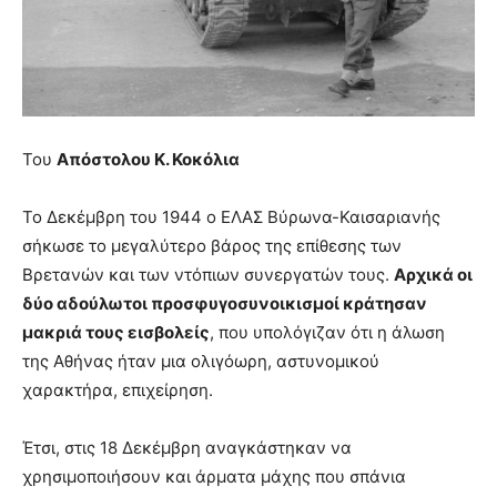
you
the
meaning
of
pain.
pornhun
hd
Του
Απόστολου Κ. Κοκόλια
porn
Το Δεκέμβρη του 1944 ο ΕΛΑΣ Βύρωνα-Καισαριανής
σήκωσε το μεγαλύτερο βάρος της επίθεσης των
Βρετανών και των ντόπιων συνεργατών τους.
Αρχικά οι
δύο αδούλωτοι προσφυγοσυνοικισμοί κράτησαν
μακριά τους εισβολείς
, που υπολόγιζαν ότι η άλωση
της Αθήνας ήταν μια ολιγόωρη, αστυνομικού
χαρακτήρα, επιχείρηση.
Έτσι, στις 18 Δεκέμβρη αναγκάστηκαν να
χρησιμοποιήσουν και άρματα μάχης που σπάνια