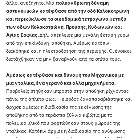
άλλο, ανεξήγητο. Μια
πολυάνθρωπη δύναμη
αστυνομικών κατέφθασε από την οδό Κολοκοτρώνη
και περικύκλωσε τα οικοδομικά τετράγωνα μεταξύ
των οδών Κολοκοτρώνη, Προύσης, Κυδωνιών και
Αγίας Σοφίας.
Δηλ. απέκλεισε μια μεγάλη έκταση γύρω
από την επικίνδυνη αποθήκη. Αμέσως κατόπιν
διακόπηκε και η ηλεκτροδότηση της περιοχής. Οι ένοικοι
διατάχθηκαν να μην ξαναβγούν από τα σπίτια τους.
Αμέσως κατέφθασε και δύναμη του Μηχανικού με
μια νταλίκα, ένα γερανό και άλλα μηχανήματα.
Προβολείς στήθηκαν μπροστά στην αποθήκη ρίχνοντας
πάνω της άπλετο φως. Η είσοδος ξαναπαραβιάστηκε και
άρχισε αμέσως η διαδικασία της εκκένωσης της
αποθήκης από τα τεράστια ξύλινα κιβώτια με το
πολεμικό υλικό που φορτώθηκαν στους χώρους της
νταλίκας. Κατόπιν άρχισε η διαδικασία της ανύψωσης