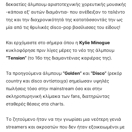
δεκαετίες άλμπουμ αριστοτεχνικής χορευτικής μουσικής
-κάποια εξ’ αυτών διαμάντια- που ανέδειξαν το ταλέντο
της και την διαχρονικότητά της κατατάσσοντάς την ως
μία από τις θρυλικές disco-pop βασίλισσες του είδους!
Και ερχόμαστε στο σήμερα όπου η
Κ
ylie
Minogue
κυκλοφόρησε πριν λίγες μέρες το νέο της άλμπουμ
“Τ
ension
”
(τo 16o της διαμαντένιας καριέρας της).
Τα προηγούμενα άλμπουμ
“
Golden
”
και
“
Disco
”
(ρεκόρ
country και disco αντίστοιχα) σημείωσαν υψηλές
πωλήσεις τόσο στην mainstream όσο και στην
σκληροπυρηνική κλίμακα των fans, διατηρώντας
σταθερές θέσεις στα charts.
Tο ζητούμενο ήταν να την γνωρίσει μια νεότερη γενιά
streamers και ακροατών που δεν ήταν εξοικειωμένοι με