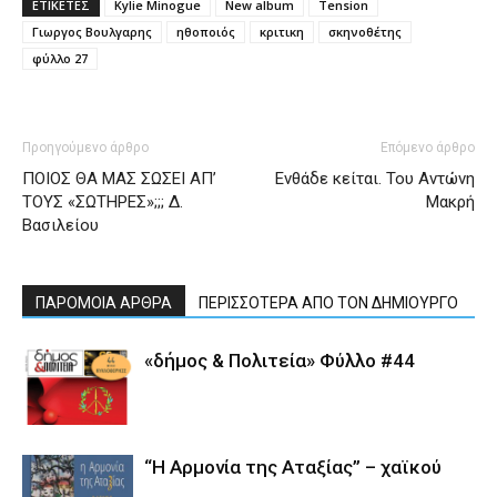
ΕΤΙΚΕΤΕΣ
Kylie Minogue
New album
Tension
Γιωργος Βουλγαρης
ηθοποιός
κριτικη
σκηνοθέτης
φύλλο 27
Προηγούμενο άρθρο
Επόμενο άρθρο
ΠΟΙΟΣ ΘΑ ΜΑΣ ΣΩΣΕΙ ΑΠ’
Ενθάδε κείται. Του Αντώνη
ΤΟΥΣ «ΣΩΤΗΡΕΣ»;;; Δ.
Μακρή
Βασιλείου
ΠΑΡΟΜΟΙΑ ΑΡΘΡΑ
ΠΕΡΙΣΣΟΤΕΡΑ ΑΠΟ ΤΟΝ ΔΗΜΙΟΥΡΓΟ
«δήμος & Πολιτεία» Φύλλο #44
“Η Αρμονία της Αταξίας” – χαϊκού