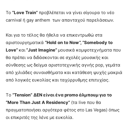
Το
“
Love
Train
”
προβλέπεται να γίνει σίγουρα το νέο
carnival ή gay anthem των απανταχού παρελάσεων.
Και για το τέλος θα ήθελα να επικεντρωθώ στα
αριστουργηματικά
“
Hold
on
to
Now
”, “
Somebody
to
Love
”
και
“
Just
Imagine
”
μουσικά κομψοτεχνήματα που
θα πρέπει να διδάσκονται σε σχολές μουσικής και
σύνθεσης ως δείγμα αριστοτεχνικής αγνής pop, γεμάτα
από χιλιάδες συναισθήματα και κατάθεση ψυχής μακριά
από λογικές ευκολίας και ταχύρρυθμης επιτυχίας.
Tο
“
Tension
”
ΔΕΝ είναι ένα
promo
άλμπουμ για το
“
More
Than
Just
A
Residency
”
(τα live που θα
πραγματοποιήσει αργότερα φέτος στο Las Vegas) όπως
οι επικριτές της λένε με ευκολία.