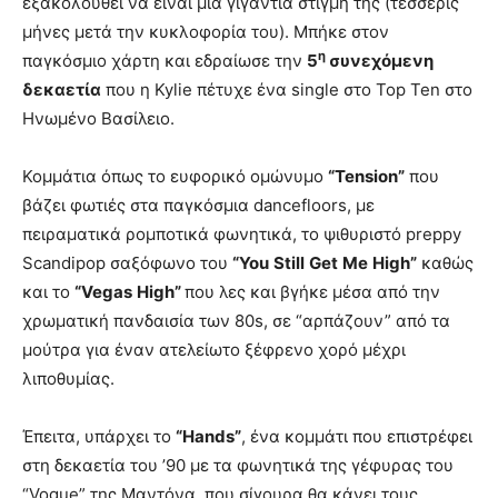
εξακολουθεί να είναι μια γιγάντια στιγμή της (τέσσερις
μήνες μετά την κυκλοφορία του). Μπήκε στον
η
παγκόσμιο χάρτη και εδραίωσε την
5
συνεχόμενη
δεκαετία
που η Kylie πέτυχε ένα single στο Top Ten στο
Ηνωμένο Βασίλειο.
Κομμάτια όπως το ευφορικό ομώνυμο
“
Tension
”
που
βάζει φωτιές στα παγκόσμια dancefloors, με
πειραματικά ρομποτικά φωνητικά, το ψιθυριστό preppy
Scandipop σαξόφωνο του
“
You
Still
Get
Me
High
”
καθώς
και το
“
Vegas
High
”
που λες και βγήκε μέσα από την
χρωματική πανδαισία των 80s, σε “αρπάζουν” από τα
μούτρα για έναν ατελείωτο ξέφρενο χορό μέχρι
λιποθυμίας.
Έπειτα, υπάρχει το
“
Hands
”
, ένα κομμάτι που επιστρέφει
στη δεκαετία του ’90 με τα φωνητικά της γέφυρας του
“Vogue” της Μαντόνα, που σίγουρα θα κάνει τους