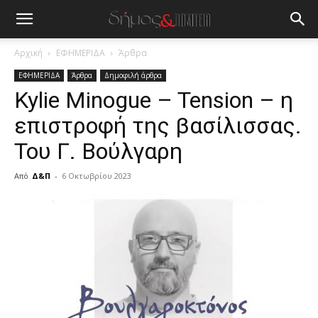
Αρχική
ΕΦΗΜΕΡΙΔΑ
Άρθρα
ΕΦΗΜΕΡΙΔΑ
Άρθρα
Δημοφιλή άρθρα
Kylie Minogue – Tension – η
επιστροφή της βασίλισσας.
Του Γ. Βούλγαρη
Από
Δ&Π
-
6 Οκτωβρίου 2023
blonde
lesbians
very
hot
cam
show.
desi
xxx
brandi