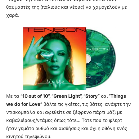
θαυμαστές της (παλιούς και νέους) να χαμογελούν με
χαρά.
Με τα
“10
out
of
10”, “
Green
Light
”, “
Story
”
και
“
Things
we
do
for
Love
”
βάλτε τις γκέτες, τις βάτες, ανάψτε την
ντισκομπάλα και αφεθείτε σε ξέφρενο πάρτι μάζι με
καβαλιέρους/ντάμες όπως τότε… Τότε που το φλερτ
ήταν γεμάτο ρυθμό και αισθήσεις και όχι η οθόνη ενός
κινητού τηλεφώνου.