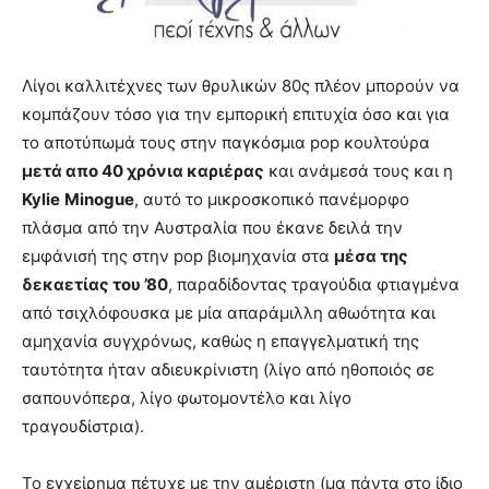
lyons
teaches
you
the
Λίγοι καλλιτέχνες των θρυλικών 80ς πλέον μπορούν να
meaning
κομπάζουν τόσο για την εμπορική επιτυχία όσο και για
of
pain.
το αποτύπωμά τους στην παγκόσμια pop κουλτούρα
pornhun
μετά απο 40 χρόνια καριέρας
και ανάμεσά τους και η
hd
Kylie
Minogue
, αυτό το μικροσκοπικό πανέμορφο
porn
πλάσμα από την Αυστραλία που έκανε δειλά την
εμφάνισή της στην pop βιομηχανία στα
μέσα της
δεκαετίας του ’80
, παραδίδοντας τραγούδια φτιαγμένα
από τσιχλόφουσκα με μία απαράμιλλη αθωότητα και
αμηχανία συγχρόνως, καθώς η επαγγελματική της
ταυτότητα ήταν αδιευκρίνιστη (λίγο από ηθοποιός σε
σαπουνόπερα, λίγο φωτομοντέλο και λίγο
τραγουδίστρια).
Το εγχείρημα πέτυχε με την αμέριστη (μα πάντα στο ίδιο