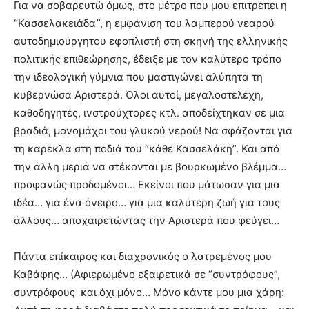
Για να σοβαρευτώ όμως, στο μέτρο που μου επιτρέπει η
“Κασσελακειάδα”, η εμφάνιση του λαμπερού νεαρού
αυτοδημιούργητου εφοπλιστή στη σκηνή της ελληνικής
πολιτικής επιθεώρησης, έδειξε με τον καλύτερο τρόπο
την ιδεολογική γύμνια που μαστιγώνει αλύπητα τη
κυβερνώσα Αριστερά. Όλοι αυτοί, μεγαλοστελέχη,
καθοδηγητές, ινστρούχτορες κτλ. αποδείχτηκαν σε μια
βραδιά, μονομάχοι του γλυκού νερού! Να σφάζονται για
τη καρέκλα στη ποδιά του “κάθε Κασσελάκη”. Και από
την άλλη μεριά να στέκονται με βουρκωμένο βλέμμα…
προφανώς προδομένοι… Εκείνοι που μάτωσαν για μια
ιδέα… για ένα όνειρο… για μια καλύτερη ζωή για τους
άλλους… αποχαιρετώντας την Αριστερά που φεύγει…
Πάντα επίκαιρος και διαχρονικός ο λατρεμένος μου
Καβάφης… (Αφιερωμένο εξαιρετικά σε “συντρόφους”,
συντρόφους και όχι μόνο… Μόνο κάντε μου μια χάρη: