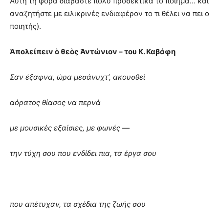
Αυτή τη φορά διαβάστε πολύ προσεκτικά το ποίημα… και
αναζητήστε με ειλικρινές ενδιαφέρον το τι θέλει να πει ο
ποιητής).
Ἀπολείπειν ὁ θεὸς Ἀντώνιον – του Κ. Καβάφη
Σαν έξαφνα, ώρα μεσάνυχτ’, ακουσθεί
αόρατος θίασος να περνά
με μουσικές εξαίσιες, με φωνές —
την τύχη σου που ενδίδει πια, τα έργα σου
που απέτυχαν, τα σχέδια της ζωής σου