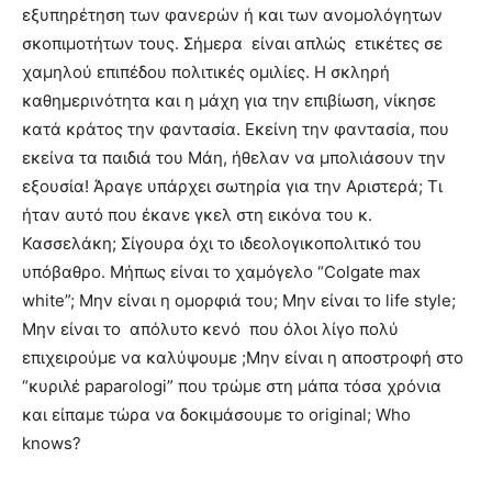
εξυπηρέτηση των φανερών ή και των ανομολόγητων
σκοπιμοτήτων τους. Σήμερα είναι απλώς ετικέτες σε
χαμηλού επιπέδου πολιτικές ομιλίες. Η σκληρή
καθημερινότητα και η μάχη για την επιβίωση, νίκησε
κατά κράτος την φαντασία. Εκείνη την φαντασία, που
εκείνα τα παιδιά του Μάη, ήθελαν να μπολιάσουν την
εξουσία! Άραγε υπάρχει σωτηρία για την Αριστερά; Τι
ήταν αυτό που έκανε γκελ στη εικόνα του κ.
Κασσελάκη; Σίγουρα όχι το ιδεολογικοπολιτικό του
υπόβαθρο. Μήπως είναι το χαμόγελο “Colgate max
white”; Μην είναι η ομορφιά του; Μην είναι το life style;
Μην είναι το απόλυτο κενό που όλοι λίγο πολύ
επιχειρούμε να καλύψουμε ;Μην είναι η αποστροφή στο
“κυριλέ paparologi” που τρώμε στη μάπα τόσα χρόνια
και είπαμε τώρα να δοκιμάσουμε το original; Who
knows?