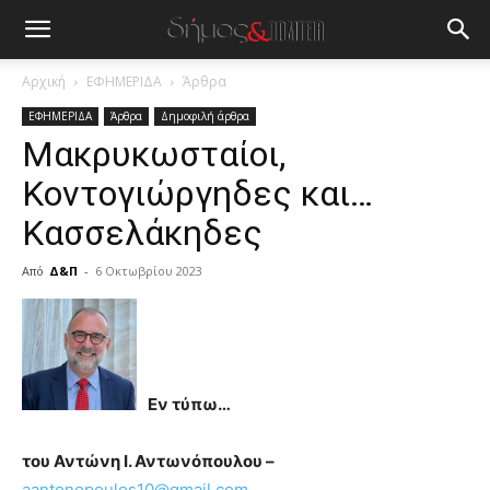
Αρχική
ΕΦΗΜΕΡΙΔΑ
Άρθρα
ΕΦΗΜΕΡΙΔΑ
Άρθρα
Δημοφιλή άρθρα
Μακρυκωσταίοι,
Κοντογιώργηδες και…
Κασσελάκηδες
Από
Δ&Π
-
6 Οκτωβρίου 2023
blonde
lesbians
very
hot
cam
Εν τύπω…
show.
desi
xxx
του Αντώνη Ι. Αντωνόπουλου –
brandi
aantonopoulos10@gmail.com