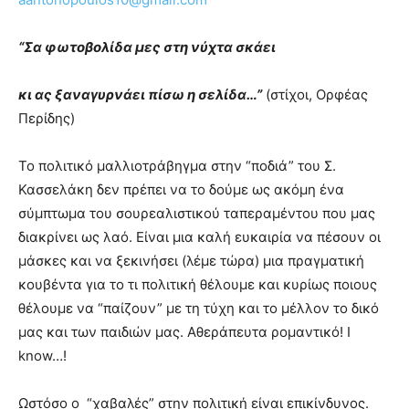
lyons
teaches
you
“Σα φωτοβολίδα μες στη νύχτα σκάει
the
meaning
κι ας ξαναγυρνάει πίσω η σελίδα…”
(στίχοι, Ορφέας
of
Περίδης)
pain.
pornhun
hd
Το πολιτικό μαλλιοτράβηγμα στην “ποδιά” του Σ.
porn
Κασσελάκη δεν πρέπει να το δούμε ως ακόμη ένα
σύμπτωμα του σουρεαλιστικού ταπεραμέντου που μας
διακρίνει ως λαό. Είναι μια καλή ευκαιρία να πέσουν οι
μάσκες και να ξεκινήσει (λέμε τώρα) μια πραγματική
κουβέντα για το τι πολιτική θέλουμε και κυρίως ποιους
θέλουμε να “παίζουν” με τη τύχη και το μέλλον το δικό
μας και των παιδιών μας. Αθεράπευτα ρομαντικό! I
know…!
Ωστόσο ο “χαβαλές” στην πολιτική είναι επικίνδυνος.