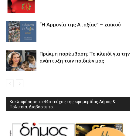
“Η Αρμονία της Αταξίας” – χαϊκού
Πρώιμη παρέμβαση: Το κλειδί για την
ανάπτυξη των παιδιών µας
Κυκλοφόρησε το 44ο τεύχος της εφημερίδας Δήμος &
Πολιτεία. Διαβάστε το: