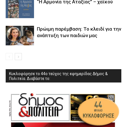
“Η Αρμονία της Αταξίας” – χαϊκού
Πρώιμη παρέμβαση: Το κλειδί για την
ανάπτυξη των παιδιών µας
Κυκλοφόρησε το 44ο τεύχος της εφημερίδας Δήμος &
Πολιτεία. Διαβάστε το: