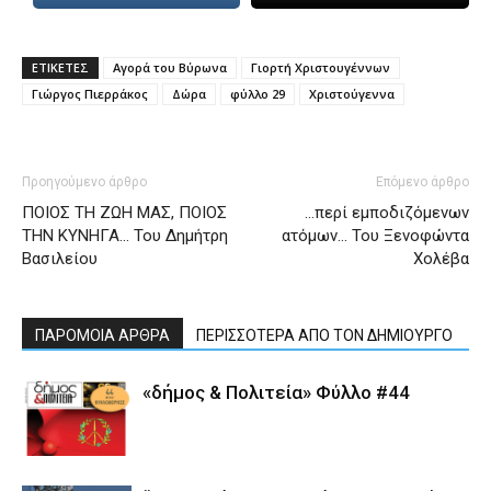
ΕΤΙΚΕΤΕΣ
Αγορά του Βύρωνα
Γιορτή Χριστουγέννων
Γιώργος Πιερράκος
Δώρα
φύλλο 29
Χριστούγεννα
Προηγούμενο άρθρο
Επόμενο άρθρο
ΠΟΙΟΣ ΤΗ ΖΩΗ ΜΑΣ, ΠΟΙΟΣ
…περί εμποδιζόμενων
ΤΗΝ ΚΥΝΗΓΑ… Του Δημήτρη
ατόμων… Του Ξενοφώντα
Βασιλείου
Χολέβα
ΠΑΡΟΜΟΙΑ ΑΡΘΡΑ
ΠΕΡΙΣΣΟΤΕΡΑ ΑΠΟ ΤΟΝ ΔΗΜΙΟΥΡΓΟ
«δήμος & Πολιτεία» Φύλλο #44