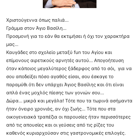
lyons
teaches
you
Χριστούγεννα όπως παλιά…
the
meaning
Γράμμα στον Άγιο Βασίλη…
of
Προσμονή για το εάν θα εκτιμήσει ή όχι τον χαρακτήρα
pain.
μας…
pornhun
Καυγάδες στο σχολείο μεταξύ fun του Αγίου και
hd
porn
επίμονους αιρετικούς αρνητές αυτού… Απογοήτευση
όταν κάποιος μεγαλύτερος ξάδερφος από το σόι, για να
σου αποδείξει πόσο αγαθός είσαι, σου έσκαγε το
παραμύθι ότι δεν υπάρχει Άγιος Βασίλης και ότι είναι
απλά ένας μοχλός πίεσης των γονιών σου…
Δώρα… μικρά και μεγάλα! Τότε που τα τωρινά ασήμαντα
ήταν όνειρο χρονιάς, αν όχι ζωής… Τότε που στα
οικογενειακά τραπέζια οι παρουσίες ήταν περισσότερες
από τις απουσίες και οι γεύσεις από τις ρίζες του
καθενός κυριαρχούσαν στις γαστρονομικές επιλογές.