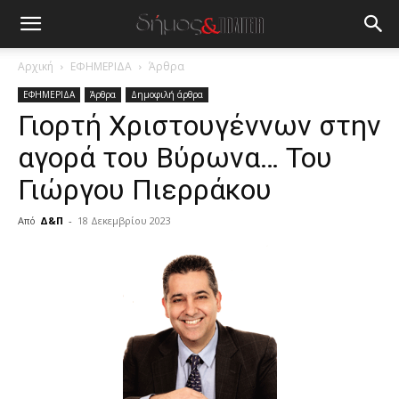
Αρχική
ΕΦΗΜΕΡΙΔΑ
Άρθρα
ΕΦΗΜΕΡΙΔΑ
Άρθρα
Δημοφιλή άρθρα
Γιορτή Χριστουγέννων στην
αγορά του Βύρωνα… Του
Γιώργου Πιερράκου
Από
Δ&Π
-
18 Δεκεμβρίου 2023
blonde
lesbians
very
hot
cam
show.
desi
xxx
brandi