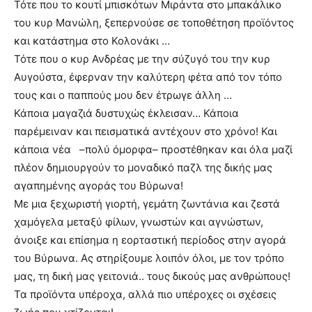
Τότε που το κουτί μπισκότων Μιράντα στο μπακάλικο
του κυρ Μανώλη, ξεπερνούσε σε τοποθέτηση προϊόντος
και κατάστημα στο Κολονάκι …
Τότε που ο κυρ Ανδρέας με την σύζυγό του την κυρ
Αυγούστα, έφερναν την καλύτερη φέτα από τον τόπο
τους και ο παππούς μου δεν έτρωγε άλλη …
Κάποια μαγαζιά δυστυχώς έκλεισαν… Κάποια
παρέμειναν και πεισματικά αντέχουν στο χρόνο! Και
κάποια νέα –πολύ όμορφα– προστέθηκαν και όλα μαζί
πλέον δημιουργούν το μοναδικό παζλ της δικής μας
αγαπημένης αγοράς του Βύρωνα!
Με μια ξεχωριστή γιορτή, γεμάτη ζωντάνια και ζεστά
χαμόγελα μεταξύ φίλων, γνωστών και αγνώστων,
άνοιξε και επίσημα η εορταστική περίοδος στην αγορά
του Βύρωνα. Ας στηρίξουμε λοιπόν όλοι, με τον τρόπο
μας, τη δική μας γειτονιά.. τους δικούς μας ανθρώπους!
Τα προϊόντα υπέροχα, αλλά πιο υπέροχες οι σχέσεις