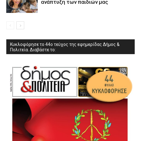
ανάπτυξη των παιδιών µας
Κυκλοφόρησε το 44ο τεύχος της εφημερίδας Δήμος &
Πολιτεία. Διαβάστε το: