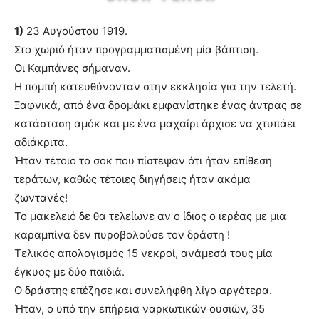
you
the
1)
23 Αυγούστου 1919.
meaning
Στο χωριό ήταν προγραμματισμένη μία βάπτιση.
of
pain.
Οι Καμπάνες σήμαναν.
pornhun
Η πομπή κατευθύνονταν στην εκκλησία για την τελετή.
hd
Ξαφνικά, από ένα δρομάκι εμφανίστηκε ένας άντρας σε
porn
κατάσταση αμόκ και με ένα μαχαίρι άρχισε να χτυπάει
αδιάκριτα.
Ήταν τέτοιο το σοκ που πίστεψαν ότι ήταν επίθεση
τεράτων, καθώς τέτοιες διηγήσεις ήταν ακόμα
ζωντανές!
Το μακελειό δε θα τελείωνε αν ο ίδιος ο ιερέας με μια
καραμπίνα δεν πυροβολούσε τον δράστη !
Τελικός απολογισμός 15 νεκροί, ανάμεσά τους μία
έγκυος με δύο παιδιά.
Ο δράστης επέζησε και συνελήφθη λίγο αργότερα.
Ήταν, ο υπό την επήρεια ναρκωτικών ουσιών, 35