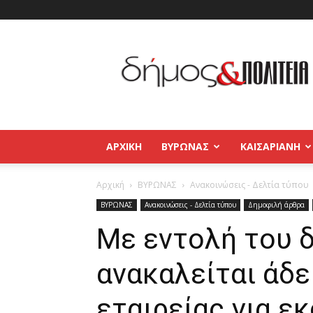
Δήμος
και
Πολιτεία
Βύρωνας
–
Καισαριανή
–
ΑΡΧΙΚΉ
ΒΥΡΩΝΑΣ
ΚΑΙΣΑΡΙΑΝΗ
Παγκράτι
Αρχική
ΒΥΡΩΝΑΣ
Ανακοινώσεις - Δελτία τύπου
ΒΥΡΩΝΑΣ
Ανακοινώσεις - Δελτία τύπου
Δημοφιλή άρθρα
Με εντολή του 
ανακαλείται άδε
εταιρείας για ε