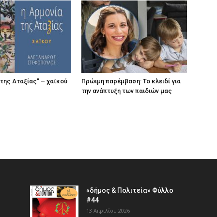
 της Αταξίας” – χαϊκού
Πρώιμη παρέμβαση: Το κλειδί για
την ανάπτυξη των παιδιών µας
«δήμος & Πολιτεία» Φύλλο
#44
13 Απριλίου 2026