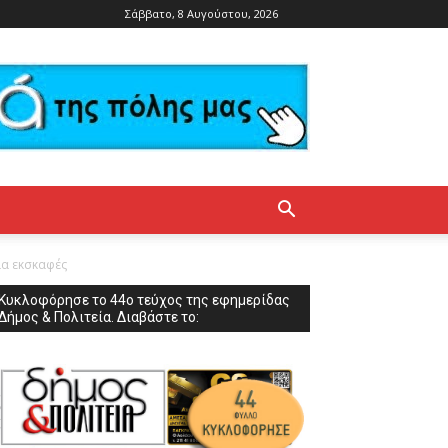
Σάββατο, 8 Αυγούστου, 2026
ια εκσκαφές
Κυκλοφόρησε το 44ο τεύχος της εφημερίδας
Δήμος & Πολιτεία. Διαβάστε το: