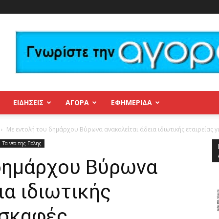
ΕΙΔΗΣΕΙΣ
ΑΓΟΡΑ
ΕΦΗΜΕΡΊΔΑ
Με εντολή του δημάρχου Βύρωνα ανακαλείται άδεια ιδιωτικής εταιρείας γ
Τα νέα της Πόλης
δημάρχου Βύρωνα
ια ιδιωτικής
κσκαφές