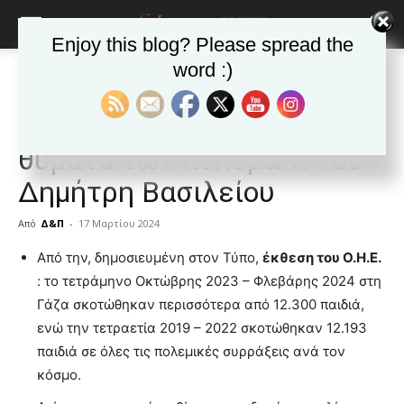
Enjoy this blog? Please spread the
word :)
Αρχική
ΑΠΟΨΕΙΣ
ΑΠΟΨΕΙΣ
Δημοφιλή άρθρα
Παιδιά, τα μεγαλύτερα
θύματα των πολέμων. Του
Δημήτρη Βασιλείου
Από
Δ&Π
-
17 Μαρτίου 2024
blonde
Από την, δημοσιευμένη στον Τύπο,
έκθεση του Ο.Η.Ε.
lesbians
: το τετράμηνο Οκτώβρης 2023 – Φλεβάρης 2024 στη
very
Γάζα σκοτώθηκαν περισσότερα από 12.300 παιδιά,
hot
ενώ την τετραετία 2019 – 2022 σκοτώθηκαν 12.193
cam
show.
παιδιά σε όλες τις πολεμικές συρράξεις ανά τον
desi
xxx
κόσμο.
brandi