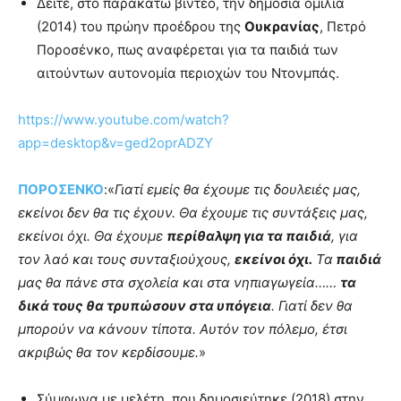
Δείτε, στο παρακάτω βίντεο, την δημόσια ομιλία
lyons
teaches
(2014) του πρώην προέδρου της
Ουκρανίας
, Πετρό
you
Ποροσένκο, πως αναφέρεται για τα παιδιά των
the
αιτούντων αυτονομία περιοχών του Ντονμπάς.
meaning
of
pain.
https://www.youtube.com/watch?
pornhun
app=desktop&v=ged2oprADZY
hd
porn
ΠΟΡΟΣΕΝΚΟ
:«
Γιατί εμείς θα έχουμε τις δουλειές μας,
εκείνοι δεν θα τις έχουν.
Θα έχουμε τις συντάξεις μας,
εκείνοι όχι.
Θα έχουμε
περίθαλψη για τα παιδιά
, για
τον λαό και τους συνταξιούχους,
εκείνοι όχι.
Τα
παιδιά
μας θα πάνε στα σχολεία και στα νηπιαγωγεία……
τα
δικά τους θα τρυπώσουν στα υπόγεια
.
Γιατί δεν θα
μπορούν να κάνουν τίποτα.
Αυτόν τον πόλεμο, έτσι
ακριβώς θα τον κερδίσουμε.
»
Σύμφωνα με μελέτη, που δημοσιεύτηκε (2018) στην