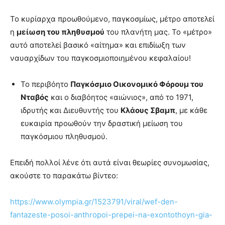
Το κυρίαρχα προωθούμενο, παγκοσμίως, μέτρο αποτελεί
η
μείωση του πληθυσμού
του πλανήτη μας. Το «μέτρο»
αυτό αποτελεί βασικό «αίτημα» και επιδίωξη των
ναυαρχίδων του παγκοσμιοποιημένου κεφαλαίου!
Το περιβόητο
Παγκόσμιο Οικονομικό Φόρουμ του
Νταβός
και ο διαβόητος «αιώνιος», από το 1971,
ιδρυτής και Διευθυντής του
Κλάους Σβαμπ
, με κάθε
ευκαιρία προωθούν την δραστική μείωση του
παγκόσμιου πληθυσμού.
Επειδή πολλοί λένε ότι αυτά είναι θεωρίες συνομωσίας,
ακούστε το παρακάτω βίντεο:
https://www.olympia.gr/1523791/viral/wef-den-
fantazeste-posoi-anthropoi-prepei-na-exontothoyn-gia-