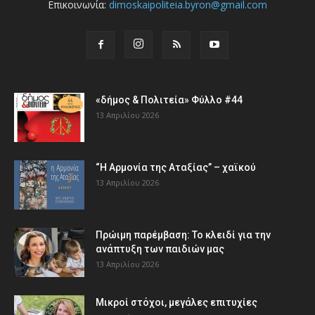
Επικοινωνία:
dimoskaipoliteia.byron@gmail.com
«δήμος & Πολιτεία» Φύλλο #44
13 Απριλίου 2026
“Η Αρμονία της Αταξίας” – χαϊκού
13 Απριλίου 2026
Πρώιμη παρέμβαση: Το κλειδί για την
ανάπτυξη των παιδιών µας
13 Απριλίου 2026
Μικροί στόχοι, μεγάλες επιτυχίες