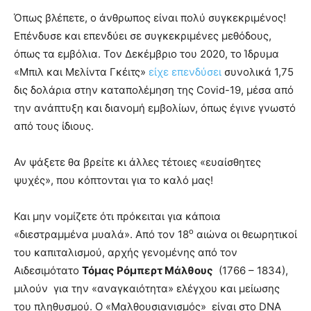
Όπως βλέπετε, ο άνθρωπος είναι πολύ συγκεκριμένος!
Επένδυσε και επενδύει σε συγκεκριμένες μεθόδους,
όπως τα εμβόλια. Τον Δεκέμβριο του 2020, το Ίδρυμα
«Μπιλ και Μελίντα Γκέιτς»
είχε επενδύσει
συνολικά 1,75
δις δολάρια στην καταπολέμηση της Covid-19, μέσα από
την ανάπτυξη και διανομή εμβολίων, όπως έγινε γνωστό
από τους ίδιους.
Αν ψάξετε θα βρείτε κι άλλες τέτοιες «ευαίσθητες
ψυχές», που κόπτονται για το καλό μας!
Και μην νομίζετε ότι πρόκειται για κάποια
ο
«διεστραμμένα μυαλά». Από τον 18
αιώνα οι θεωρητικοί
του καπιταλισμού, αρχής γενομένης από τον
Αιδεσιμότατο
Τόμας Ρόμπερτ Μάλθους
(1766 – 1834),
μιλούν για την «αναγκαιότητα» ελέγχου και μείωσης
του πληθυσμού. Ο «Μαλθουσιανισμός» είναι στο DNA