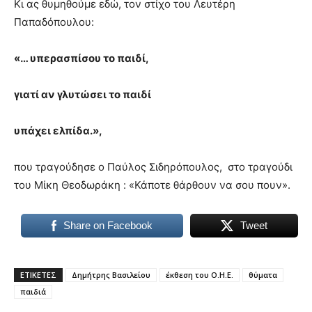
Κι ας θυμηθούμε εδώ, τον στίχο του Λευτέρη
Παπαδόπουλου:
«… υπερασπίσου το παιδί,
γιατί αν γλυτώσει το παιδί
υπάχει ελπίδα.»,
που τραγούδησε ο Παύλος Σιδηρόπουλος, στο τραγούδι
του Μίκη Θεοδωράκη : «Κάποτε θάρθουν να σου πουν».
Share on Facebook
Tweet
ΕΤΙΚΕΤΕΣ
Δημήτρης Βασιλείου
έκθεση του Ο.Η.Ε.
θύματα
παιδιά