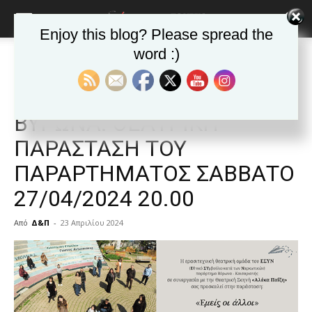
Enjoy this blog? Please spread the
word :)
Αρχική
ΒΥΡΩΝΑΣ
Ανακοινώσεις - Δελτία τύπου
ΒΥΡΩΝΑΣ
Ανακοινώσεις - Δελτία τύπου
Δημοφιλή άρθρα
ΕΣΥΝ ΚΑΙΣΑΡΙΑΝΗΣ-
ΒΥΡΩΝΑ: ΘΕΑΤΡΙΚΗ
ΠΑΡΑΣΤΑΣΗ ΤΟΥ
ΠΑΡΑΡΤΗΜΑΤΟΣ ΣΑΒΒΑΤΟ
27/04/2024 20.00
Από
Δ&Π
-
23 Απριλίου 2024
blonde
lesbians
very
hot
cam