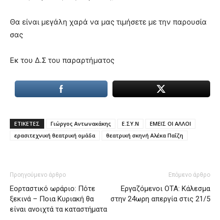
Θα είναι μεγάλη χαρά να μας τιμήσετε με την παρουσία
σας
Εκ του Δ.Σ του παραρτήματος
ΕΤΙΚΕΤΕΣ
Γιώργος Αντωνακάκης
Ε.ΣΥ.Ν
ΕΜΕΙΣ ΟΙ ΑΛΛOI
ερασιτεχνική θεατρική ομάδα
θεατρική σκηνή Αλέκα Παΐζη
Προηγούμενο άρθρο
Επόμενο άρθρο
Εορταστικό ωράριο: Πότε
Εργαζόμενοι ΟΤΑ: Κάλεσμα
ξεκινά – Ποια Κυριακή θα
στην 24ωρη απεργία στις 21/5
είναι ανοιχτά τα καταστήματα