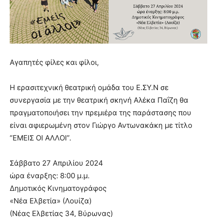
show.
desi
xxx
brandi
lyons
teaches
you
Αγαπητές φίλες και φίλοι,
the
meaning
Η ερασιτεχνική θεατρική ομάδα του Ε.ΣΥ.Ν σε
of
pain.
συνεργασία με την θεατρική σκηνή Αλέκα Παΐζη θα
pornhun
πραγματοποιήσει την πρεμιέρα της παράστασης που
hd
είναι αφιερωμένη στον Γιώργο Αντωνακάκη με τίτλο
porn
“ΕΜΕΙΣ ΟΙ ΑΛΛOI”.
Σάββατο 27 Απριλίου 2024
ώρα έναρξης: 8:00 μ.μ.
Δημοτικός Κινηματογράφος
«Νέα Ελβετία» (Λουίζα)
(Νέας Ελβετίας 34, Βύρωνας)