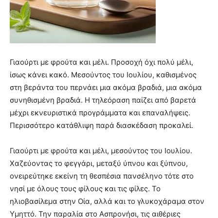
you
the
meaning
of
pain.
pornhun
Γιαούρτι με φρούτα και μέλι. Προσοχή όχι πολύ μέλι,
hd
ίσως κάνει κακό. Μεσούντος του Ιουλίου, καθισμένος
porn
στη βεράντα του περνάει μια ακόμα βραδιά, μια ακόμα
συνηθισμένη βραδιά. Η τηλεόραση παίζει από βαρετά
μέχρι εκνευριστικά προγράμματα και επαναλήψεις.
Περισσότερο κατάθλιψη παρά διασκέδαση προκαλεί.
Γιαούρτι με φρούτα και μέλι, μεσούντος του Ιουλίου.
Χαζεύοντας το φεγγάρι, μεταξύ ύπνου και ξύπνου,
ονειρεύτηκε εκείνη τη θεσπέσια πανσέληνο τότε στο
νησί με όλους τους φίλους και τις φίλες. Το
ηλιοβασίλεμα στην Οία, αλλά και το γλυκοχάραμα στον
Υμηττό. Την παραλία στο Ασπρονήσι, τις αιθέριες