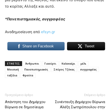
το κορίτσι; Αλλαξε και αυτό.
*Πανεπιστημιακός, συγγραφέας
Αναδημοσίευση από
efsyn.gr
Share on Facebook
Tweet
ΕΤΙΚΕΤΕΣ
Άνθρωποι
Γιαούρτι
Καλοκαίρι
μέλι
Μουσική
Πανεπιστημιακός
Σπύρος Τζόκας
συγγραφέας
ταξίδια
Φρούτα
Προηγούμενο άρθρο
Επόμενο άρθρο
Απάντηση του Δημάρχου
Συνέντευξη Δημάρχου Βύρωνα
Βύρωνα σε δημοσίευμα
Αλέξη Σωτηρόπουλου στην