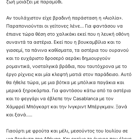
ζωή μοιάζει με παραμύθι.
Αν τουλάχιστον είχε βραδινή παράσταση η «Αιολία».
Παραπονιούνται οι γείτονες λένε… Για φαντάσου να
έπιανε τώρα θέση στο χαλικάκι εκεί που η λευκή οθόνη
συναντά τα αστέρια. Εκεί που η βουκαμβίλια και το
γιασεμί, τα πάνινα καθίσματα, τα αστέρια του ουρανού
και το ευχάριστο δροσερό αεράκι δημιουργούν
ρομαντικά, νοσταλγικά βράδια, που ταυτόχρονα με το
έργο ρίχνεις και μία κλεφτή ματιά στον παράδεισο. Αυτό
θα ήθελε τώρα, με μια βότκα με μπόλικα παγάκια και
μερικά ξηροκάρπια. Για φαντάσου κάτω από τα αστέρια
και το φεγγάρι να έβλεπε την Casablanca με τον
Χάμφρεϊ Μπόγκαρτ και την Ινγκριντ Μπέργκμαν. Ξανά
και ξανά…..
Γιαούρτι με φρούτα και μέλι, μεσούντος του Ιουλίου σε
μια βεράντα της Αθήνας. Και εκείνο το όνειρο που έλεγε