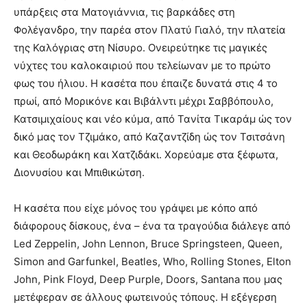
υπάρξεις στα Ματογιάννια, τις βαρκάδες στη
Φολέγανδρο, την παρέα στον Πλατύ Γιαλό, την πλατεία
της Καλόγριας στη Νίσυρο. Ονειρεύτηκε τις μαγικές
νύχτες του καλοκαιριού που τελείωναν με το πρώτο
φως του ήλιου. Η κασέτα που έπαιζε δυνατά στις 4 το
πρωί, από Μορικόνε και Βιβάλντι μέχρι Σαββόπουλο,
Κατσιμιχαίους και νέο κύμα, από Τανίτα Τικαράμ ώς τον
δικό μας τον Τζιμάκο, από Καζαντζίδη ώς τον Τσιτσάνη
και Θεοδωράκη και Χατζιδάκι. Χορεύαμε στα ξέφωτα,
Διονυσίου και Μπιθικώτση.
Η κασέτα που είχε μόνος του γράψει με κόπο από
διάφορους δίσκους, ένα – ένα τα τραγούδια διάλεγε από
Led Zeppelin, John Lennon, Bruce Springsteen, Queen,
Simon and Garfunkel, Beatles, Who, Rolling Stones, Elton
John, Pink Floyd, Deep Purple, Doors, Santana που μας
μετέφεραν σε άλλους φωτεινούς τόπους. Η εξέγερση