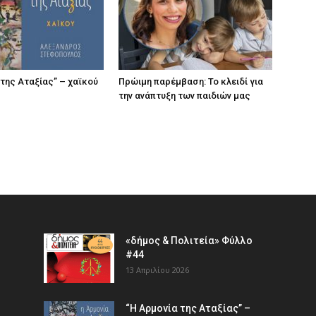
 της Αταξίας” – χαϊκού
Πρώιμη παρέμβαση: Το κλειδί για
την ανάπτυξη των παιδιών µας
«δήμος & Πολιτεία» Φύλλο
#44
13 Απριλίου 2026
“Η Αρμονία της Αταξίας” –