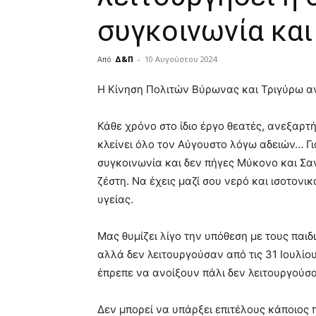
συγκοινωνία και
Από
Δ&Π
-
10 Αυγούστου 2024
blonde
Η Κίνηση Πολιτών Βύρωνας και Τριγύρω α
lesbians
very
Κάθε χρόνο στο ίδιο έργο θεατές, ανεξαρτ
hot
cam
κλείνει όλο τον Αύγουστο λόγω αδειών… Γι
show.
desi
συγκοινωνία και δεν πήγες Μύκονο και Σαν
xxx
ζέστη. Να έχεις μαζί σου νερό και ισοτονι
brandi
υγείας.
lyons
teaches
you
Μας θυμίζει λίγο την υπόθεση με τους παι
the
αλλά δεν λειτουργούσαν από τις 31 Ιουλί
meaning
έπρεπε να ανοίξουν πάλι δεν λειτουργούσ
of
pain.
pornhun
Δεν μπορεί να υπάρξει επιτέλους κάποιος 