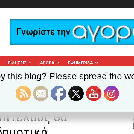
ΕΙΔΗΣΕΙΣ
ΑΓΟΡΑ
ΕΦΗΜΕΡΊΔΑ
y this blog? Please spread the wo
ς και Τριγύρω: Πότε επιτέλους θα λειτουργήσει η δημοτική συγκοινωνία...
 Βύρωνας και
πιτέλους θα
δημοτική