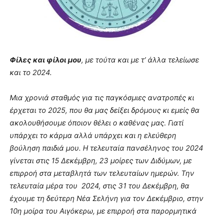
you
the
meaning
of
pain.
pornhun
Φίλες και φίλοι μου
, με τούτα και με τ’ άλλα τελείωσε
hd
και το 2024.
porn
Μια χρονιά σταθμός για τις παγκόσμιες ανατροπές κι
έρχεται το 2025, που θα μας δείξει δρόμους κι εμείς θα
ακολουθήσουμε όποιον θέλει ο καθένας μας. Γιατί
υπάρχει το κάρμα αλλά υπάρχει και η ελεύθερη
βούληση παιδιά μου. Η τελευταία πανσέληνος του 2024
γίνεται στις 15 Δεκέμβρη, 23 μοίρες των Διδύμων, με
επιρροή στα μεταβλητά των τελευταίων ημερών. Την
τελευταία μέρα του 2024, στις 31 του Δεκέμβρη, θα
έχουμε τη δεύτερη Νέα Σελήνη για τον Δεκέμβριο, στην
10η μοίρα του Αιγόκερω, με επιρροή στα παρορμητικά