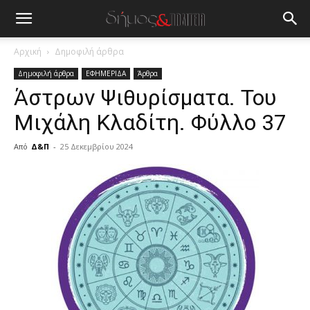
Αρχική
Δημοφιλή άρθρα
Δημοφιλή άρθρα
ΕΦΗΜΕΡΙΔΑ
Άρθρα
Άστρων Ψιθυρίσματα. Του
Μιχάλη Κλαδίτη. Φύλλο 37
Από
Δ&Π
-
25 Δεκεμβρίου 2024
blonde
lesbians
very
hot
cam
show.
desi
xxx
brandi
lyons
teaches