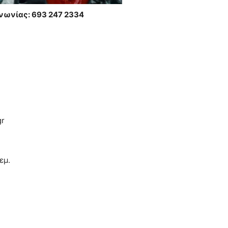
νωνίας: 693 247 2334
r
εμ.