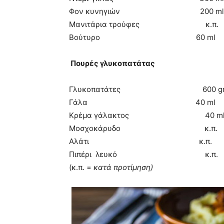
Φον κυνηγιών 200 ml
Μανιτάρια τρούφες κ.π.
Βούτυρο 60 ml
Πουρές γλυκοπατάτας
Γλυκοπατάτες 600 g
Γάλα 40 ml
Κρέμα γάλακτος 40 m
Μοσχοκάρυδο κ.π.
Αλάτι κ.π.
Πιπέρι λευκό κ.π.
(κ.π. =
κατά προτίμηση)