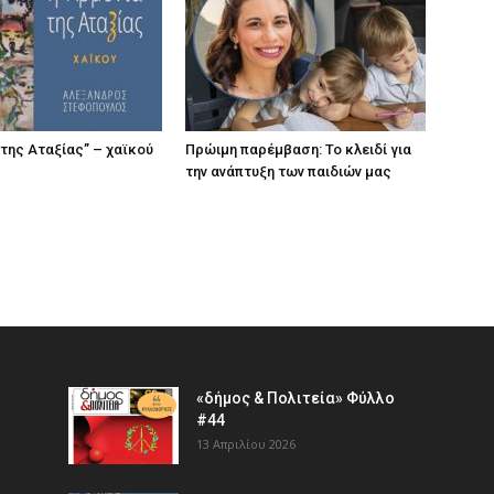
 της Αταξίας” – χαϊκού
Πρώιμη παρέμβαση: Το κλειδί για
την ανάπτυξη των παιδιών µας
«δήμος & Πολιτεία» Φύλλο
#44
13 Απριλίου 2026