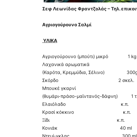
Σεφ Λεωνίδας Φραντζολάς – Τηλ. επικοι
Αγριογούρουνο Σαλμί
ΥΛΙΚΑ
Αγριογούρουνο (μπούτι) μικρό 1 kg
Λαχανικά αρωματικά
(Καρότα, Κρεμμύδια, Σέλινο) 300g
Σκόρδο 2 σκελ.
Μπουκέ γκαρνί
(θυμάρι-πράσο-μαϊντανός-δάφνη) 1 τ
Ελαιόλαδο κ.π.
Κρασί κόκκινο κ.π.
Ξίδι κ.π.
Κονιάκ 40 ml
Ντεμί-γκλας 300 ml