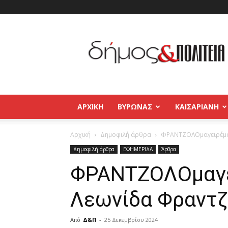
Δήμος
και
Πολιτεία
Βύρωνας
–
Καισαριανή
–
ΑΡΧΙΚΉ
ΒΥΡΩΝΑΣ
ΚΑΙΣΑΡΙΑΝΗ
Παγκράτι
Αρχική
Δημοφιλή άρθρα
ΦΡΑΝΤΖΟΛΟμαγειρέματ
Δημοφιλή άρθρα
ΕΦΗΜΕΡΙΔΑ
Άρθρα
ΦΡΑΝΤΖΟΛΟμαγε
Λεωνίδα Φραντζ
Από
Δ&Π
-
25 Δεκεμβρίου 2024