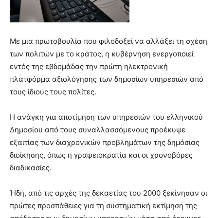
brandi
lyons
teaches
you
Με μια πρωτοβουλία που φιλοδοξεί να αλλάξει τη σχέση
the
των πολιτών με το κράτος, η κυβέρνηση ενεργοποιεί
meaning
εντός της εβδομάδας την πρώτη ηλεκτρονική
of
πλατφόρμα αξιολόγησης των δημοσίων υπηρεσιών από
pain.
pornhun
τους ίδιους τους πολίτες.
hd
porn
Η ανάγκη για αποτίμηση των υπηρεσιών του ελληνικού
Δημοσίου από τους συναλλασσόμενους προέκυψε
εξαιτίας των διαχρονικών προβλημάτων της δημόσιας
διοίκησης, όπως η γραφειοκρατία και οι χρονοβόρες
διαδικασίες.
Ήδη, από τις αρχές της δεκαετίας του 2000 ξεκίνησαν οι
πρώτες προσπάθειες για τη συστηματική εκτίμηση της