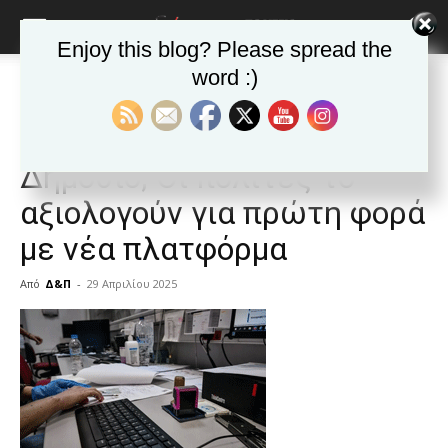
Enjoy this blog? Please spread the
word :)
Αρχική
Δημοφιλή άρθρα
Δημοφιλή άρθρα
ΕΙΔΗΣΕΙΣ
Ελλαδα
Πόσο καλό είναι το
Δημόσιο; Οι πολίτες το
αξιολογούν για πρώτη φορά
με νέα πλατφόρμα
Από
Δ&Π
-
29 Απριλίου 2025
blonde
lesbians
very
hot
cam
show.
desi
xxx