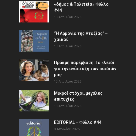
«δήμος & Πολιτεία» Φύλλο
#44
13 Απριλίου 2026
“Η Αρμονία της Αταξίας” –
χαϊκού
m
13 Απριλίου 2026
Πρώιμη παρέμβαση: Το κλειδί
για την ανάπτυξη των παιδιών
µας
13 Απριλίου 2026
Μικροί στόχοι, μεγάλες
επιτυχίες
13 Απριλίου 2026
EDITORIAL – Φύλλο #44
8 Απριλίου 2026