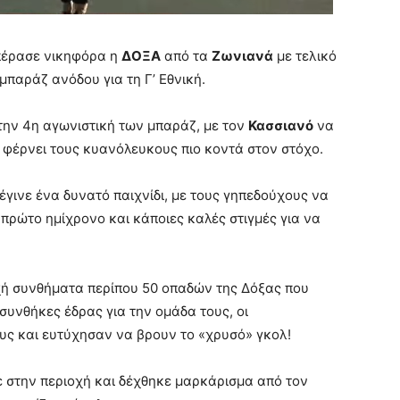
 πέρασε νικηφόρα η
ΔΟΞΑ
από τα
Ζωνιανά
με τελικό
παράζ ανόδου για τη Γ’ Εθνική.
την 4η αγωνιστική των μπαράζ, με τον
Κασσιανό
να
ι φέρνει τους κυανόλευκους πιο κοντά στον στόχο.
γινε ένα δυνατό παιχνίδι, με τους γηπεδούχους να
πρώτο ημίχρονο και κάποιες καλές στιγμές για να
χή συνθήματα περίπου 50 οπαδών της Δόξας που
υνθήκες έδρας για την ομάδα τους, οι
υς και ευτύχησαν να βρουν το «χρυσό» γκολ!
ε στην περιοχή και δέχθηκε μαρκάρισμα από τον