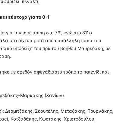
σφυρίζει πέναλτι.
αι εύστοχα για το 0-1
!
α για την ισοφάριση στο 79′, ενώ στο 81′ ο
άλα στα δίχτυα μετά από παράλληλη πάσα του
τά από υπόδειξη του πρώτου βοηθού Μαυρεδάκη, σε
φαση.
τηκε με σχεδόν αψεγάδιαστο τρόπο το παιχνίδι και
υρεδάκης-Μαρκάκης (Χανίων)
): Δερμιτζάκης, Σκουτέλης, Μεταξάκης, Τουρνάκης,
ς), Κοτζαδάκης, Κωστάκης, Χριστοδούλου,