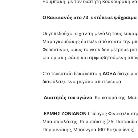
Ρουμπάκη, με τον διαιτητή Κουκουράκη να 
Ο Κασσιανός στο 73′ εκτέλεσε ψύχραιμα κ
Οι γηπεδούχοι είχαν τη μεγάλη τους ευκαιρί
Μαραγκουδάκης έστειλε από κοντά την μπ
Φερεντίνου, όμως το γκολ δεν μέτρησε με
μία οριακή φάση και αμφισβητούμενη από
Στο τελευταίο δεκάλεπτο η
ΔΟΞΑ
διαχειρίσ
διαφύλαξε ένα μεγάλο αποτέλεσμα!
Διαιτητές του αγώνα
: Κουκουράκης, Μα
ΕΡΜΗΣ ΖΩΝΙΑΝΩΝ
(Γιώργος Φινοκαλιώτης
Μπαμπουλάκης, Ρουμπάκης (75′ Παπακώστα
Πηρουνάκης, Μποένγκα (60′ Κοζωρώνης).