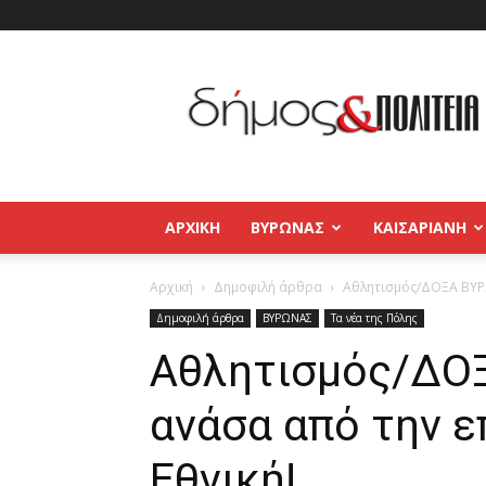
Δήμος
και
Πολιτεία
Βύρωνας
–
Καισαριανή
–
ΑΡΧΙΚΉ
ΒΥΡΩΝΑΣ
ΚΑΙΣΑΡΙΑΝΗ
Παγκράτι
Αρχική
Δημοφιλή άρθρα
Αθλητισμός/ΔΟΞΑ ΒΥΡΩ
Δημοφιλή άρθρα
ΒΥΡΩΝΑΣ
Τα νέα της Πόλης
Αθλητισμός/ΔΟ
ανάσα από την ε
Εθνική!